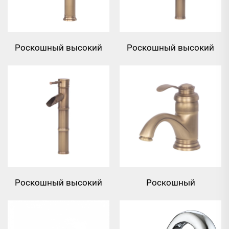
Роскошный высокий
Роскошный высокий
однорычажный
латунный смеситель
латунный смеситель
для умывальника в
для умывальника -
виде бамбука - бронза
бронза
Роскошный высокий
Роскошный
латунный смеситель
однорычажный
для умывальника с
латунный смеситель
эффектом водопада в
для умывальника -