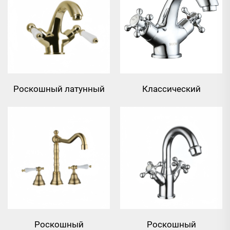
виде бамбука - бронза
бронза
Роскошный латунный
Классический
керамический
рычажный смеситель
рычаговый смеситель
для умывальника из
для умывальника -
латуни -
Золотой
Хромированный
Роскошный
Роскошный