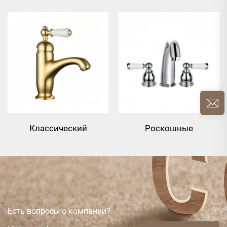
керамический
перекрестный
рычажный смеситель из
рычажный латунный
латуни для
смеситель для
умывальника - Золотой
умывальника - Хром
Классический
Роскошные
однорычажный
керамические рычаги,
латунный смеситель
латунный смеситель
для умывальника -
для раковины - хром
Золотой
Есть вопросы о компании?