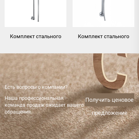
Комплект стального
Комплект стального
направляющего рельса
направляющего рельса
с керамическим
с крестообразной
рычагом, ручным душем
головкой, ручным
и гибким шлангом 1,5 м
душем и гибким
шлангом 1,5 м
Есть вопросы о компании?
Наша профессиональная
Получить ценовое
команда продаж ожидает вашего
обращения.
предложение