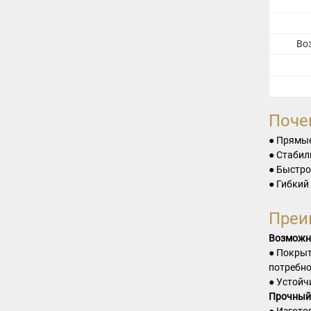
Во
Поче
● Прямые
● Стабил
● Быстро
● Гибкий
Преи
Возможно
● Покрыт
потребно
● Устойч
Прочный
● Изгото