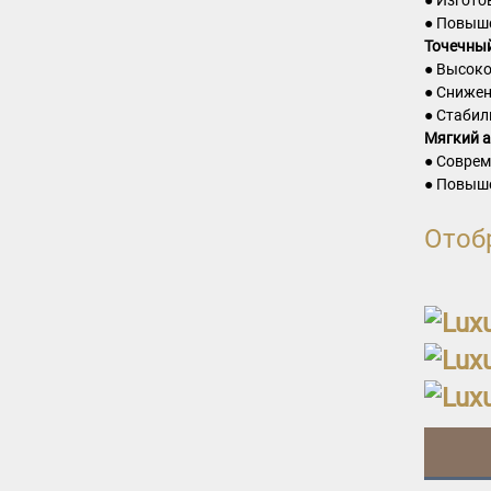
● Повыше
Точечный
● Высоко
● Снижен
● Стабил
Мягкий а
● Соврем
● Повыше
Отоб