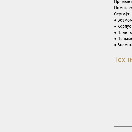
Прямые п
Помогаем
Сертифиц
● Возмож
● Корпус
● Плавны
● Прямые
● Возмо
Техн