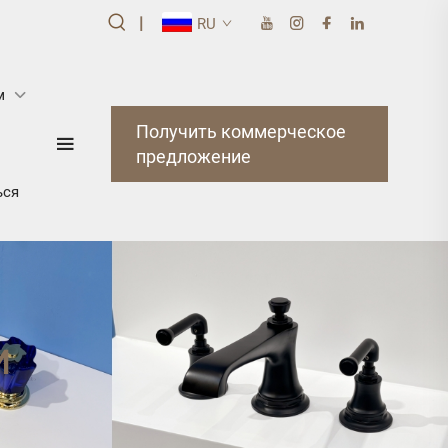
|
RU
м
Получить коммерческое
предложение
ься
И