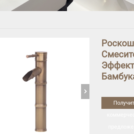
Роскош
Смесит
Эффект
Бамбука
Получи
коммерче
предложе