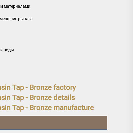
ми материалами
емещение рычага
ги воды