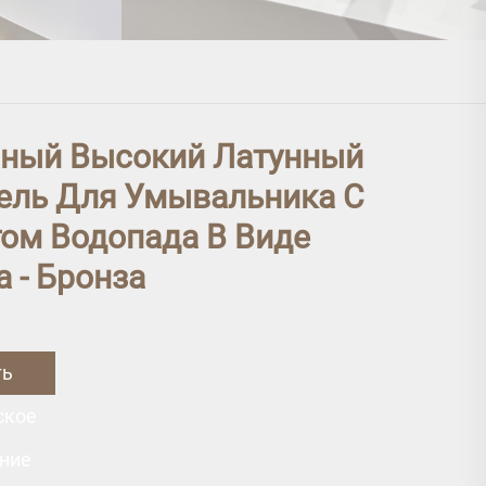
ный Высокий Латунный
ель Для Умывальника С
ом Водопада В Виде
 - Бронза
ть
ское
ние