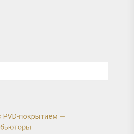
с PVD-покрытием —
ибьюторы