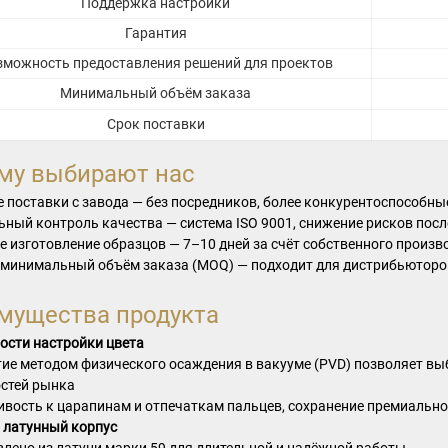
Поддержка настройки
Гарантия
зможность предоставления решений для проектов
Минимальный объём заказа
Срок поставки
му выбирают нас
 поставки с завода — без посредников, более конкурентоспособны
ьный контроль качества — система ISO 9001, снижение рисков пос
е изготовление образцов — 7–10 дней за счёт собственного произв
 минимальный объём заказа (MOQ) — подходит для дистрибьюторов
мущества продукта
сти настройки цвета
ие методом физического осаждения в вакууме (PVD) позволяет вы
стей рынка
ивость к царапинам и отпечаткам пальцев, сохранение премиально
 латунный корпус
влено из латуни марки 59 для длительной и надёжной работы