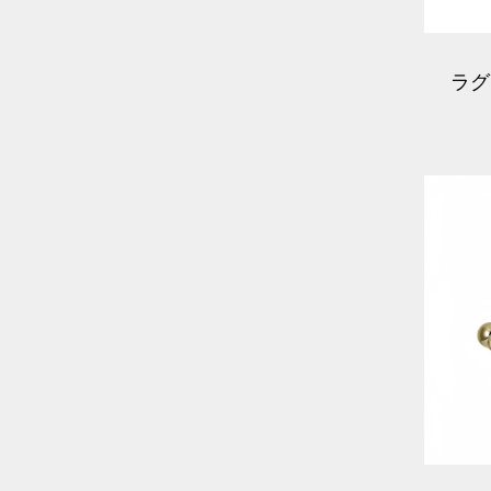
ラグ
真鍮