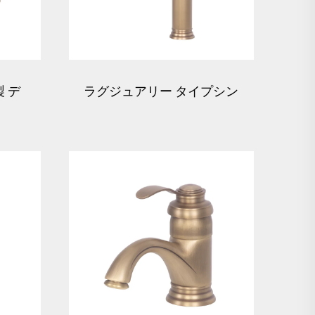
 デ
ラグジュアリー タイプシン
ウル
グルレバー 真鍮製 洗面ボ
ウル混合栓 - 青銅