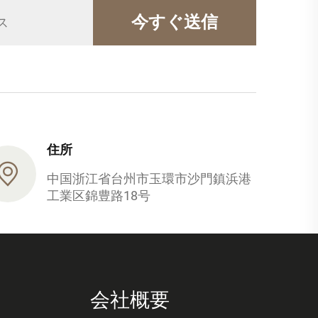
今すぐ送信
住所
中国浙江省台州市玉環市沙門鎮浜港
工業区錦豊路18号
会社概要