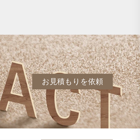
水栓
ハンドル付き真鍮製洗面器
蛇口 - クローム
お見積もりを依頼