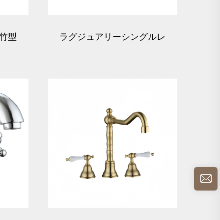
竹型
ラグジュアリーシングルレ
鍮製
バー真鍮製洗面器蛇口 - ブ
ズ
ロンズ