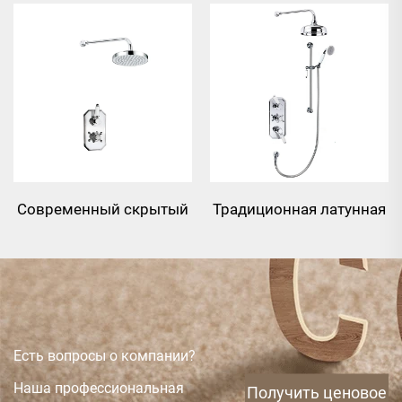
Современный скрытый
Традиционная латунная
термостатический
двухфункциональная
душевой смеситель из
скрытая
латуни с одной
термостатическая
функцией
душевая система
Есть вопросы о компании?
Наша профессиональная
Получить ценовое