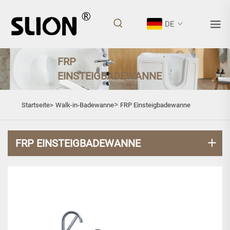
DE
FRP
EINSTEIGBADEWANNE
>
Startseite>
Walk-in-Badewanne
FRP Einsteigbadewanne
FRP EINSTEIGBADEWANNE