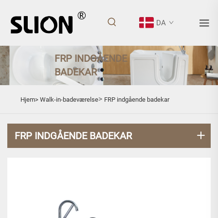
DA
FRP INDGÅENDE
BADEKAR
>
Hjem>
Walk-in-badeværelse
FRP indgående badekar
FRP INDGÅENDE BADEKAR