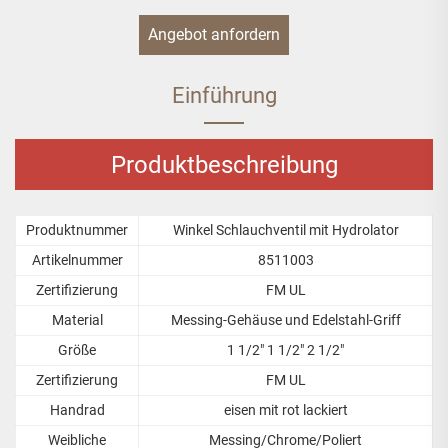
Angebot anfordern
Einführung
Produktbeschreibung
Produktnummer
Winkel Schlauchventil mit Hydrolator
Artikelnummer
8511003
Zertifizierung
FM UL
Material
Messing-Gehäuse und Edelstahl-Griff
Größe
1 1/2" 1 1/2" 2 1/2"
Zertifizierung
FM UL
Handrad
eisen mit rot lackiert
Weibliche
Messing/Chrome/Poliert