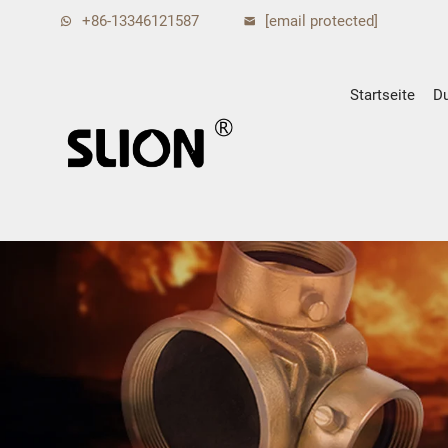
+86-13346121587
[email protected]
Startseite
D