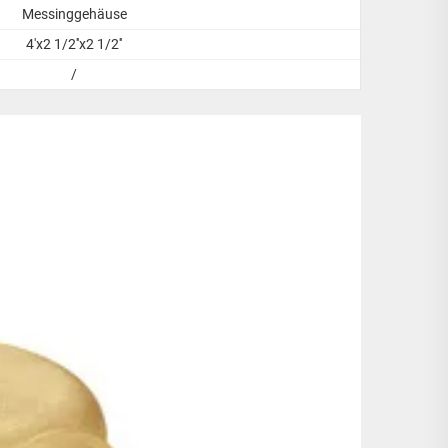
Messinggehäuse
4'x2 1/2''x2 1/2''
/