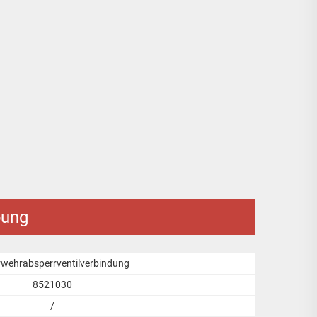
bung
wehrabsperrventilverbindung
8521030
/