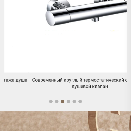
ша
Современный круглый термостатический открытый
С
душевой клапан