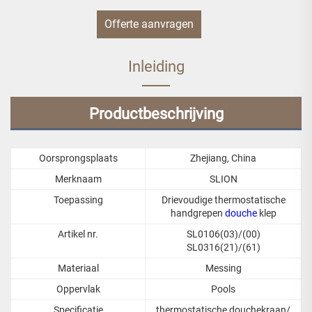
Offerte aanvragen
Inleiding
Productbeschrijving
Oorsprongsplaats
Zhejiang, China
Merknaam
SLION
Toepassing
Drievoudige thermostatische
handgrepen
douche
klep
Artikel nr.
SL0106(03)/(00)
SL0316(21)/(61)
Materiaal
Messing
Oppervlak
Pools
Specificatie
thermostatische douchekraan/