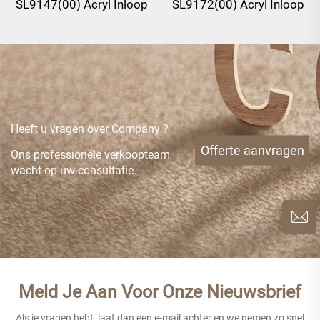
SL9147(00) Acryl Inloop
SL9172(00) Acryl Inloop
Badkuip
Badkuip
Heeft u vragen over Company ?
Offerte aanvragen
Ons professionele verkoopteam
wacht op uw consultatie.
Meld Je Aan Voor Onze Nieuwsbrief
Als je vragen hebt, laat dan een e-mail achter en we nemen zo snel