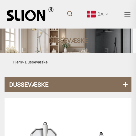
DA
DUSSEVÆSKE
Hjem>
Dussevæske
DUSSEVÆSKE