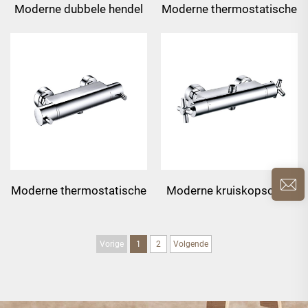
Moderne dubbele hendel
Moderne thermostatische
thermostatische
verborgen douchekraan
openstaande
douchekraan
Moderne thermostatische
Moderne kruiskopschuif
open douchekraan
thermostatische
douchekraan
Vorige
1
2
Volgende