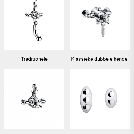
openstaande
douchekraan
Traditionele
Klassieke dubbele hendel
thermostatische
thermostatische
openstaande
openstaande
douchekraan met uitloop
douchekraan