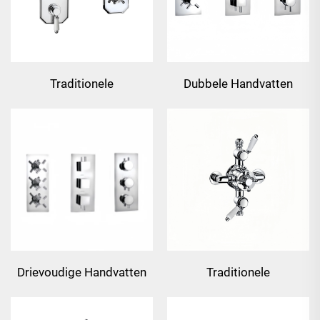
Traditionele
Dubbele Handvatten
thermostatische
Thermostatische
verborgen douchekraan
Douchekraan
Drievoudige Handvatten
Traditionele
Thermostatische
driewegshendel
Douchekraan
thermostatische