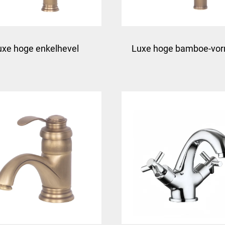
uxe hoge enkelhevel
Luxe hoge bamboe-vo
sing wastafelkraan -
messing wastafelkraa
Bruin
brons