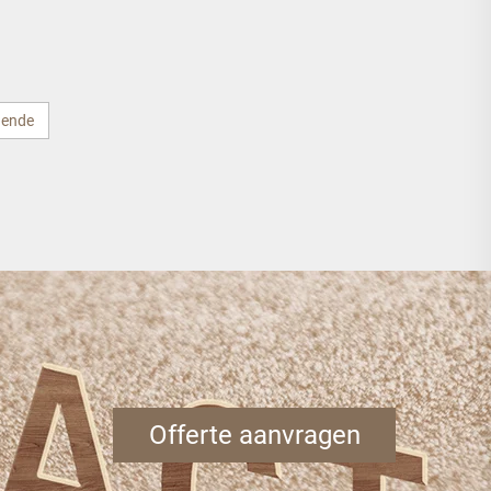
oom
wandgemonteerde
wastafelkraan - zwart
gende
Offerte aanvragen