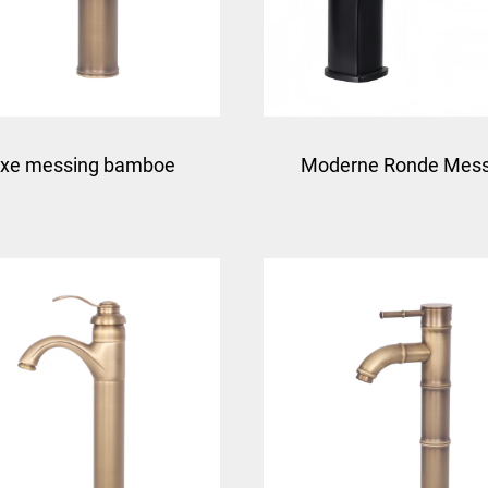
xe messing bamboe
Moderne Ronde Mes
ormde wastafelkraan -
Kranen- Zwart
Bruin