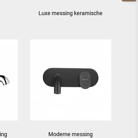
Luxe messing keramische
hefboom wastafelkraan -
oom
goud
ing
Moderne messing