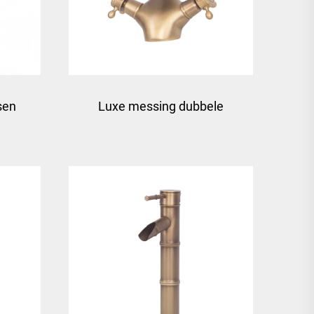
sen
Luxe messing dubbele
hendels wastafelkraan -
Bruin