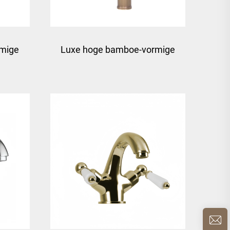
rmige
Luxe hoge bamboe-vormige
n -
waterval messing
wastafelkraan - brons