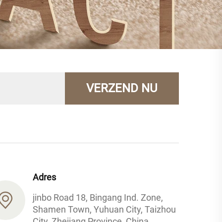
VERZEND NU
Adres
jinbo Road 18, Bingang Ind. Zone,
Shamen Town, Yuhuan City, Taizhou
City, Zhejiang Province, China