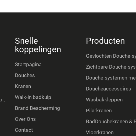
Snelle
Producten
koppelingen
Gevlochten Douche-s
Startpagina
Zichtbare Douche-sy
Douches
Douche-systemen met
Kranen
Doucheaccessoires
Walk-in badkuip
.,
Wasbakkleppen
Brand Bescherming
Pilarkranen
Over Ons
BadDouchekranen & B
Contact
Vloerkranen