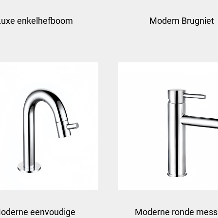
Luxe enkelhefboom
Modern Brugniet
sing wastafelkraan -
Kruiskophefboom
brons
Wastafelkraan - Chr
oderne eenvoudige
Moderne ronde mess