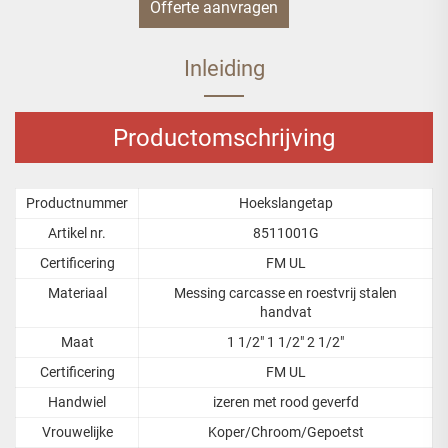
Offerte aanvragen
Inleiding
Productomschrijving
Productnummer
Hoekslangetap
Artikel nr.
8511001G
Certificering
FM UL
Materiaal
Messing carcasse en roestvrij stalen
handvat
Maat
1 1/2" 1 1/2" 2 1/2"
Certificering
FM UL
Handwiel
izeren met rood geverfd
Vrouwelijke
Koper/Chroom/Gepoetst