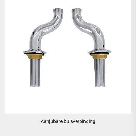
anjubare buisverbinding
Hy