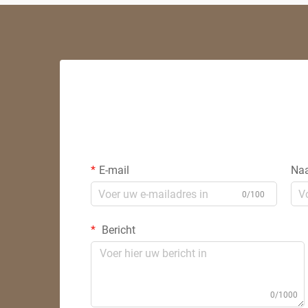
E-mail
Na
0/100
Bericht
0/1000