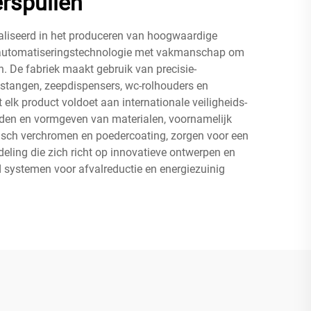
rspullen
ialiseerd in het produceren van hoogwaardige
de automatiseringstechnologie met vakmanschap om
n. De fabriek maakt gebruik van precisie-
kstangen, zeepdispensers, wc-rolhouders en
elk product voldoet aan internationale veiligheids-
den en vormgeven van materialen, voornamelijk
isch verchromen en poedercoating, zorgen voor een
eling die zich richt op innovatieve ontwerpen en
d systemen voor afvalreductie en energiezuinig