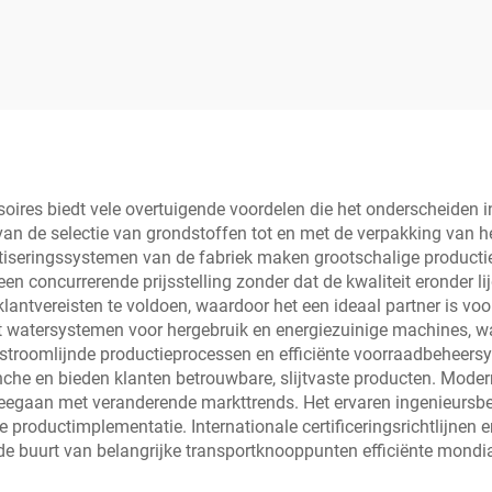
es biedt vele overtuigende voordelen die het onderscheiden in 
van de selectie van grondstoffen tot en met de verpakking van he
seringssystemen van de fabriek maken grootschalige productie 
een concurrerende prijsstelling zonder dat de kwaliteit eronder
ke klantvereisten te voldoen, waardoor het een ideaal partner is 
watersystemen voor hergebruik en energiezuinige machines, wat
stroomlijnde productieprocessen en efficiënte voorraadbeheersy
nche en bieden klanten betrouwbare, slijtvaste producten. Mode
egaan met veranderende markttrends. Het ervaren ingenieursbedr
te productimplementatie. Internationale certificeringsrichtlijnen
n de buurt van belangrijke transportknooppunten efficiënte mondi