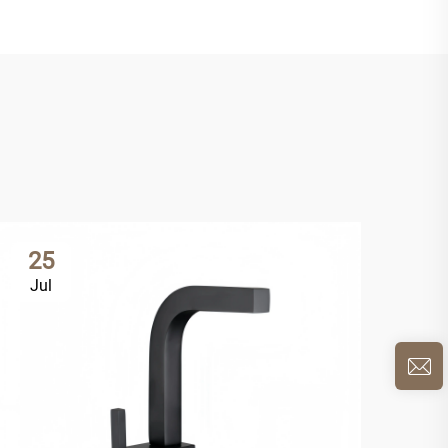
25
2
Jul
Ju