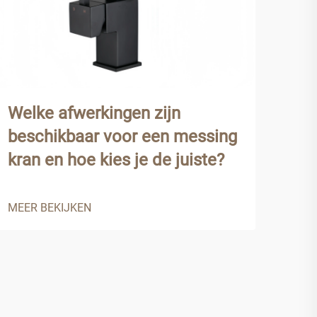
Welke afwerkingen zijn
Waa
beschikbaar voor een messing
voo
kran en hoe kies je de juiste?
end
MEER BEKIJKEN
MEER