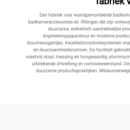
fabriek
Een fabriek voor wandgemonteerde badkamersp
badkameraccessoires en -fittingen die zijn ontw
duurzame, esthetisch aantrekkelijke prod
engineeringapparatuur en moderne producti
douchewagentjes. Kwaliteitscontrolesystemen implem
en duurzaamheidsnormen. De faciliteit gebrui
roestvrij staal, messing en hoogwaardig aluminiu
uitstekende afwerking en corrosieweerstand. De 
duurzame productiepraktijken. Milieuoverwegin