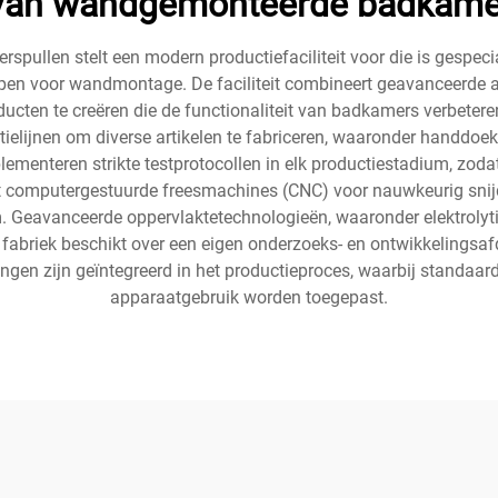
 van wandgemonteerde badkame
ullen stelt een modern productiefaciliteit voor die is gespec
orpen voor wandmontage. De faciliteit combineert geavanceer
ucten te creëren die de functionaliteit van badkamers verbetere
elijnen om diverse artikelen te fabriceren, waaronder handdoe
enteren strikte testprotocollen in elk productiestadium, zodat 
kt computergestuurde freesmachines (CNC) voor nauwkeurig snij
m. Geavanceerde oppervlaktetechnologieën, waaronder elektrolyt
fabriek beschikt over een eigen onderzoeks- en ontwikkelingsafd
gen zijn geïntegreerd in het productieproces, waarbij standaar
apparaatgebruik worden toegepast.