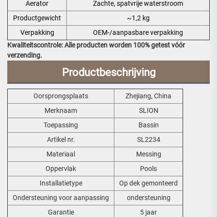
Aerator
Zachte, spatvrije waterstroom
Productgewicht
~1,2 kg
Verpakking
OEM-/aanpasbare verpakking
Kwaliteitscontrole: Alle producten worden 100% getest vóór
verzending.
Productbeschrijving
Oorsprongsplaats
Zhejiang, China
Merknaam
SLION
Toepassing
Bassin
Artikel nr.
SL2234
Materiaal
Messing
Oppervlak
Pools
Installatietype
Op dek gemonteerd
Ondersteuning voor aanpassing
ondersteuning
Garantie
5 jaar