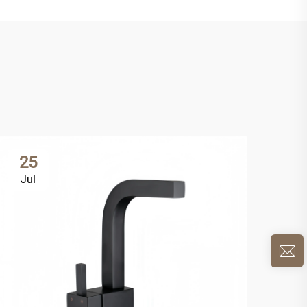
25
2
Jul
Ju