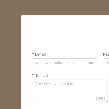
E-mail
Na
0/100
Bericht
0/1000