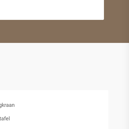
gkraan
afel