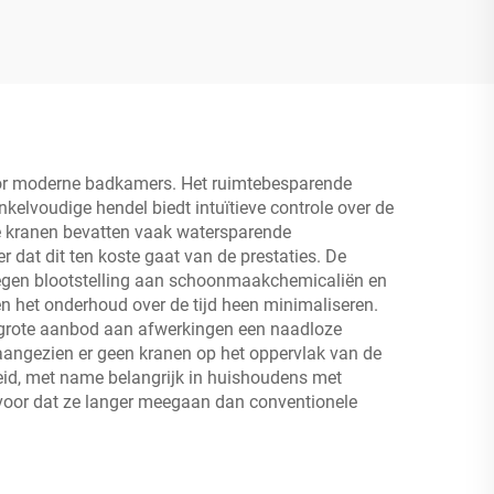
oor moderne badkamers. Het ruimtebesparende
lvoudige hendel biedt intuïtieve controle over de
eze kranen bevatten vaak watersparende
 dat dit ten koste gaat van de prestaties. De
n tegen blootstelling aan schoonmaakchemicaliën en
n het onderhoud over de tijd heen minimaliseren.
t grote aanbod aan afwerkingen een naadloze
aangezien er geen kranen op het oppervlak van de
eid, met name belangrijk in huishoudens met
voor dat ze langer meegaan dan conventionele