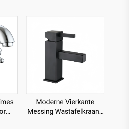
efmes
Moderne Vierkante
or
Messing Wastafelkraan -
oom
Zwart