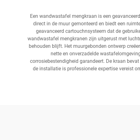
Een wandwastafel mengkraan is een geavanceerde s
direct in de muur gemonteerd en biedt een ruim
geavanceerd cartouchnsysteem dat de gebruiker
wandwastafel mengkranen zijn uitgerust met luchtm
behouden blijft. Het muurgebonden ontwerp creëert e
nette en onverzadelde wastafelomgeving
corrosiebestendigheid garandeert. De kraan bevat
de installatie is professionele expertise vereis