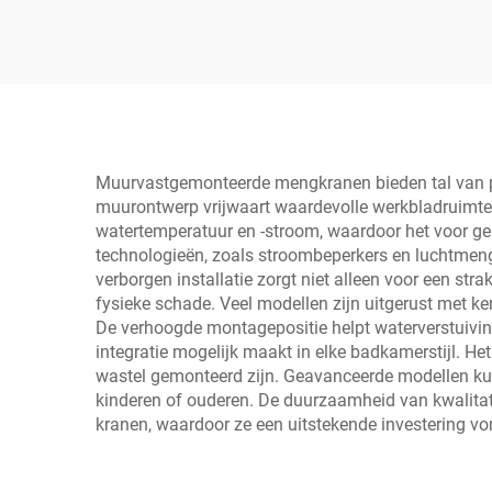
Muurvastgemonteerde mengkranen bieden tal van pr
muurontwerp vrijwaart waardevolle werkbladruimte 
watertemperatuur en -stroom, waardoor het voor gebr
technologieën, zoals stroombeperkers en luchtmenge
verborgen installatie zorgt niet alleen voor een st
fysieke schade. Veel modellen zijn uitgerust met 
De verhoogde montagepositie helpt waterverstuiving
integratie mogelijk maakt in elke badkamerstijl. H
wastel gemonteerd zijn. Geavanceerde modellen kun
kinderen of ouderen. De duurzaamheid van kwalita
kranen, waardoor ze een uitstekende investering v