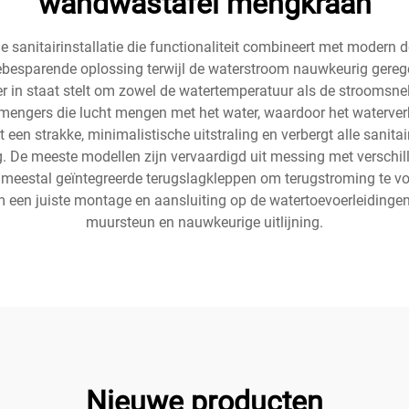
wandwastafel mengkraan
anitairinstallatie die functionaliteit combineert met modern d
tebesparende oplossing terwijl de waterstroom nauwkeurig gere
 in staat stelt om zowel de watertemperatuur als de stroomsnel
engers die lucht mengen met het water, waardoor het waterverb
en strakke, minimalistische uitstraling en verbergt alle sanitai
. De meeste modellen zijn vervaardigd uit messing met verschi
 meestal geïntegreerde terugslagkleppen om terugstroming te v
t om een juiste montage en aansluiting op de watertoevoerleidin
muursteun en nauwkeurige uitlijning.
Nieuwe producten