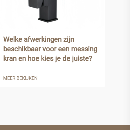
Welke afwerkingen zijn
Waa
beschikbaar voor een messing
voo
kran en hoe kies je de juiste?
end
MEER BEKIJKEN
MEER