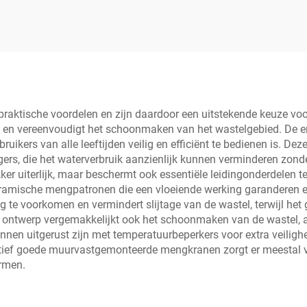
aktische voordelen en zijn daardoor een uitstekende keuze v
en vereenvoudigt het schoonmaken van het wastelgebied. De enke
uikers van alle leeftijden veilig en efficiënt te bedienen is. D
rs, die het waterverbruik aanzienlijk kunnen verminderen zonder
rakker uiterlijk, maar beschermt ook essentiële leidingonderdele
keramische mengpatronen die een vloeiende werking garanderen e
 te voorkomen en vermindert slijtage van de wastel, terwijl he
et ontwerp vergemakkelijkt ook het schoonmaken van de wastel, 
nen uitgerust zijn met temperatuurbeperkers voor extra veiligh
tief goede muurvastgemonteerde mengkranen zorgt er meestal 
ormen.