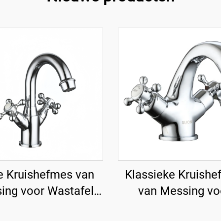
e Kruishefmes van
Klassieke Kruish
ing voor Wastafel -
van Messing vo
Chroom
Wastafel - Chr