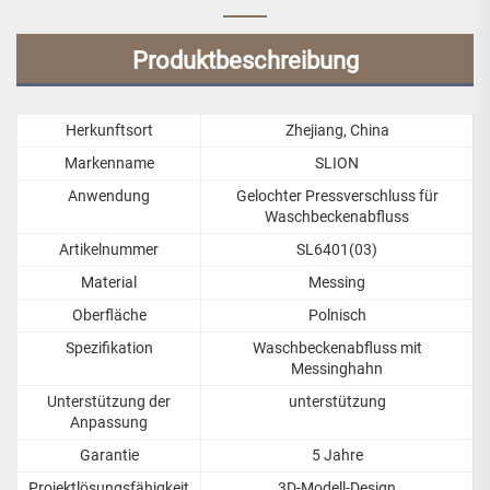
Produktbeschreibung
Herkunftsort
Zhejiang, China
Markenname
SLION
Anwendung
Gelochter Pressverschluss für
Waschbeckenabfluss
Artikelnummer
SL6401(03)
Material
Messing
Oberfläche
Polnisch
Spezifikation
Waschbeckenabfluss mit
Messinghahn
Unterstützung der
unterstützung
Anpassung
Garantie
5 Jahre
Projektlösungsfähigkeit
3D-Modell-Design