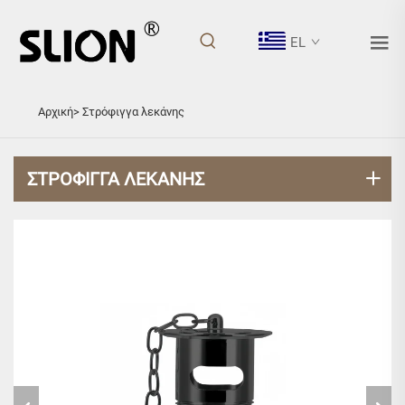
EL
ΣΤΡΌΦΙΓΓΑ ΛΕΚΆΝΗΣ
Αρχική>
Στρόφιγγα λεκάνης
ΣΤΡΌΦΙΓΓΑ ΛΕΚΆΝΗΣ