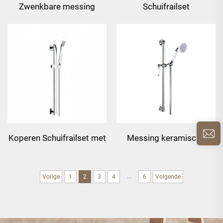
Zwenkbare messing
Schuifrailset
wandbeugel
Koperen Schuifrailset met
Messing keramische
Handdouche & 1.5m
schakelaar schuifrailset
Flexibele Slang
met handdouche & 1,5m
...
Vorige
1
2
3
4
6
Volgende
flexibele slang