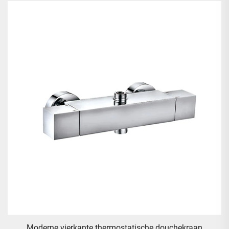
Vierkant 304 roestvrijstalen regen doucher