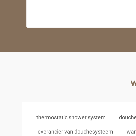
w
thermostatic shower system
douche
leverancier van douchesysteem
wan