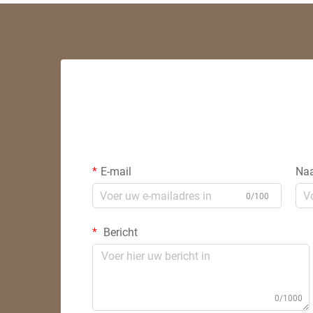
E-mail
Na
0/100
Bericht
0/1000