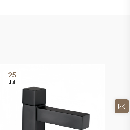
25
2
Jul
Ju