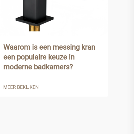
Waarom is een messing kran
Wel
een populaire keuze in
bes
moderne badkamers?
kra
MEER BEKIJKEN
MEER