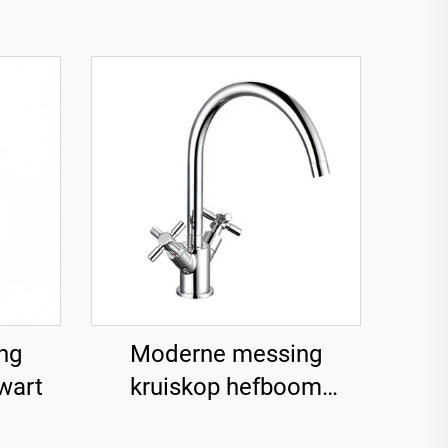
ng
Moderne messing
wart
kruiskop hefboom
keukenkraan