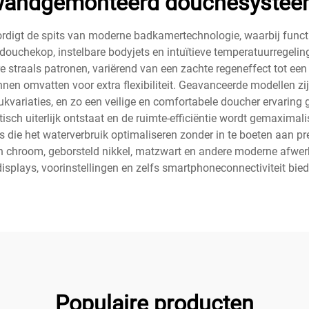
andgemonteerd douchesyste
t de spits van moderne badkamertechnologie, waarbij functio
ouchekop, instelbare bodyjets en intuïtieve temperatuurregelin
straals patronen, variërend van een zachte regeneffect tot een
n omvatten voor extra flexibiliteit. Geavanceerde modellen zij
variaties, en zo een veilige en comfortabele doucher ervaring 
tisch uiterlijk ontstaat en de ruimte-efficiëntie wordt gemaxim
die het waterverbruik optimaliseren zonder in te boeten aan pr
in chroom, geborsteld nikkel, matzwart en andere moderne afwer
splays, voorinstellingen en zelfs smartphoneconnectiviteit bied
Populaire producten