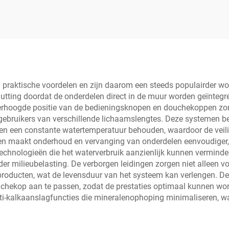
 praktische voordelen en zijn daarom een steeds populairder w
ting doordat de onderdelen direct in de muur worden geïntegree
erhoogde positie van de bedieningsknopen en douchekoppen zorg
gebruikers van verschillende lichaamslengtes. Deze systemen 
n een constante watertemperatuur behouden, waardoor de veilig
en maakt onderhoud en vervanging van onderdelen eenvoudiger,
echnologieën die het waterverbruik aanzienlijk kunnen verminde
nder milieubelasting. De verborgen leidingen zorgen niet alleen 
ducten, wat de levensduur van het systeem kan verlengen. De fl
ouchekop aan te passen, zodat de prestaties optimaal kunnen wo
ti-kalkaanslagfuncties die mineralenophoping minimaliseren,