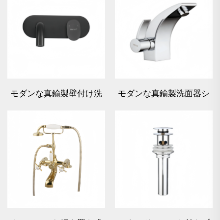
モダンな真鍮製壁付け洗
モダンな真鍮製洗面器シ
面蛇口 - ブラック
ングルレバー蛇口 - クロ
ーム