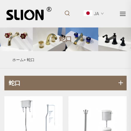
JA
蛇口
ホーム>
蛇口
蛇口