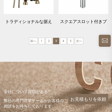
トラディショナルな据え
スクエアスロット付きプ
置き式風呂混合栓 - ゴー
レストップ洗面器排水金
ルド
具
前へ
1
2
3
4
5
次へ
会社について質問がある?
お見積もりを依頼
弊社の専門営業チームがお客様のご
相談をお待ちしております。