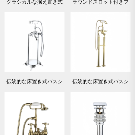
クラシカルな据え置き式
ラウンドスロット付きプ
風呂混合栓 - ゴールド
レストップ洗面器排水金
具
伝統的な床置き式バスシ
伝統的な床置き式バスシ
ャワーミキサー - クロー
ャワーミキサー - ゴール
ム
ド