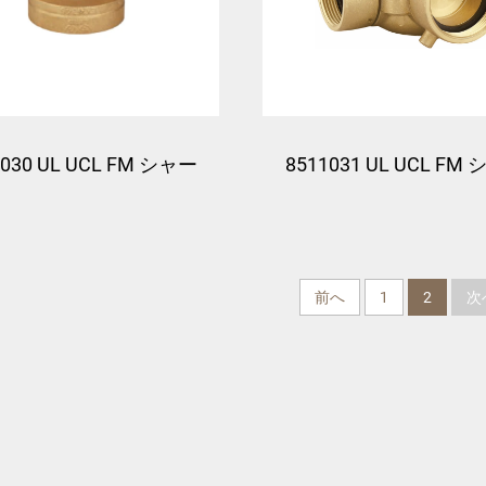
8511031 UL UCL FM
1030 UL UCL FM シャー
マーズ コネクション 
ズコネクション（クラ
弁付き
ッパー付き）
前へ
1
2
次