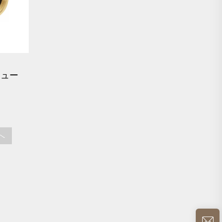
 シュー
逆止
へ