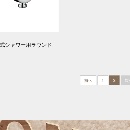
式シャワー用ラウンド
ォールユニオンエルボ
前へ
1
2
次