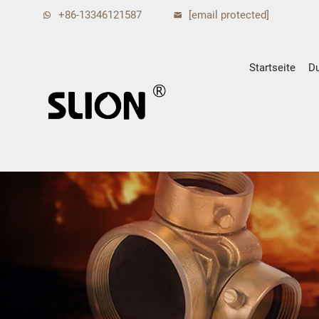
+86-13346121587
[email protected]
Startseite
D