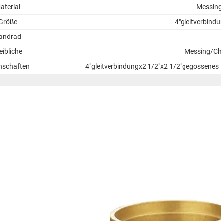
aterial
Messin
Größe
4"gleitverbind
andrad
ibliche
Messing/Ch
nschaften
4"gleitverbindungx2 1/2"x2 1/2"gegossene