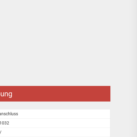
bung
anschluss
1032
/