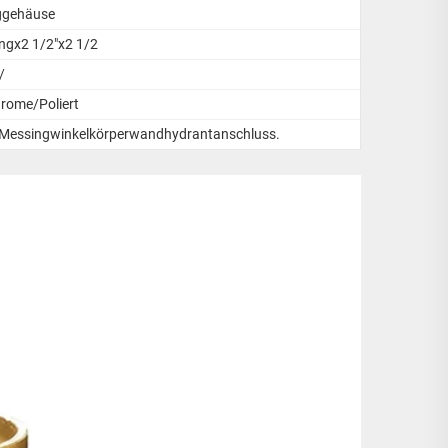
ggehäuse
ungx2 1/2"x2 1/2
/
rome/Poliert
s Messingwinkelkörperwandhydrantanschluss.