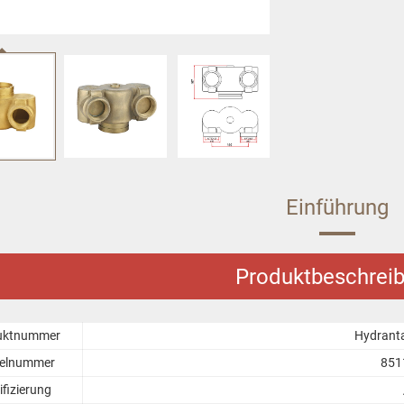
Einführung
Produktbeschrei
uktnummer
Hydrant
kelnummer
851
ifizierung