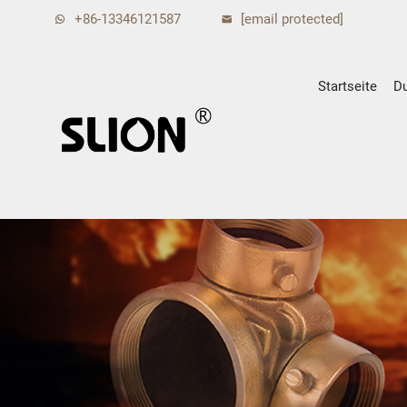
+86-13346121587
[email protected]
Startseite
D