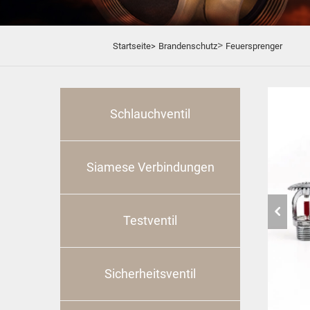
>
Startseite>
Brandenschutz
Feuersprenger
Schlauchventil
Siamese Verbindungen
Testventil
Sicherheitsventil