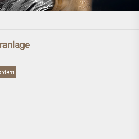
eranlage
ordern