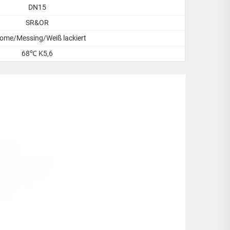
DN15
SR&OR
ome/Messing/Weiß lackiert
68℃ K5,6