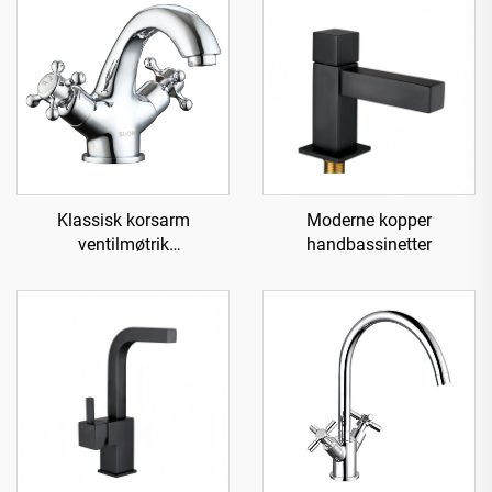
Klassisk korsarm
Moderne kopper
ventilmøtrik
handbassinetter
messingvandhane til vask -
Krom