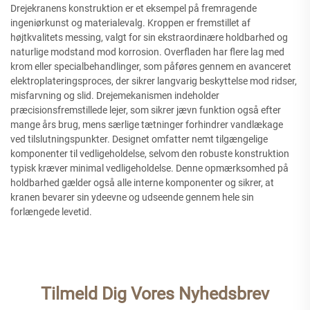
Drejekranens konstruktion er et eksempel på fremragende
ingeniørkunst og materialevalg. Kroppen er fremstillet af
højtkvalitets messing, valgt for sin ekstraordinære holdbarhed og
naturlige modstand mod korrosion. Overfladen har flere lag med
krom eller specialbehandlinger, som påføres gennem en avanceret
elektroplateringsproces, der sikrer langvarig beskyttelse mod ridser,
misfarvning og slid. Drejemekanismen indeholder
præcisionsfremstillede lejer, som sikrer jævn funktion også efter
mange års brug, mens særlige tætninger forhindrer vandlækage
ved tilslutningspunkter. Designet omfatter nemt tilgængelige
komponenter til vedligeholdelse, selvom den robuste konstruktion
typisk kræver minimal vedligeholdelse. Denne opmærksomhed på
holdbarhed gælder også alle interne komponenter og sikrer, at
kranen bevarer sin ydeevne og udseende gennem hele sin
forlængede levetid.
Tilmeld Dig Vores Nyhedsbrev