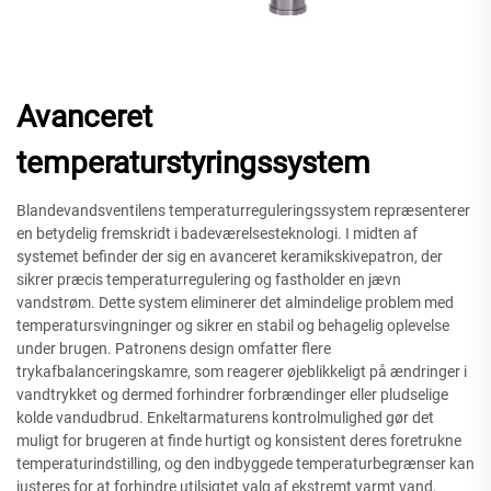
Avanceret
temperaturstyringssystem
Blandevandsventilens temperaturreguleringssystem repræsenterer
en betydelig fremskridt i badeværelsesteknologi. I midten af
systemet befinder der sig en avanceret keramikskivepatron, der
sikrer præcis temperaturregulering og fastholder en jævn
vandstrøm. Dette system eliminerer det almindelige problem med
temperatursvingninger og sikrer en stabil og behagelig oplevelse
under brugen. Patronens design omfatter flere
trykafbalanceringskamre, som reagerer øjeblikkeligt på ændringer i
vandtrykket og dermed forhindrer forbrændinger eller pludselige
kolde vandudbrud. Enkeltarmaturens kontrolmulighed gør det
muligt for brugeren at finde hurtigt og konsistent deres foretrukne
temperaturindstilling, og den indbyggede temperaturbegrænser kan
justeres for at forhindre utilsigtet valg af ekstremt varmt vand,