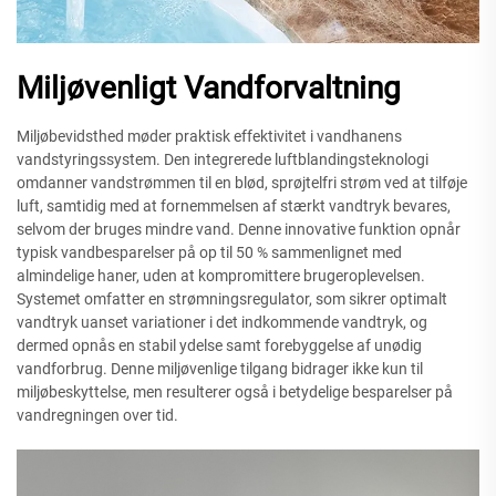
Miljøvenligt Vandforvaltning
Miljøbevidsthed møder praktisk effektivitet i vandhanens
vandstyringssystem. Den integrerede luftblandingsteknologi
omdanner vandstrømmen til en blød, sprøjtelfri strøm ved at tilføje
luft, samtidig med at fornemmelsen af stærkt vandtryk bevares,
selvom der bruges mindre vand. Denne innovative funktion opnår
typisk vandbesparelser på op til 50 % sammenlignet med
almindelige haner, uden at kompromittere brugeroplevelsen.
Systemet omfatter en strømningsregulator, som sikrer optimalt
vandtryk uanset variationer i det indkommende vandtryk, og
dermed opnås en stabil ydelse samt forebyggelse af unødig
vandforbrug. Denne miljøvenlige tilgang bidrager ikke kun til
miljøbeskyttelse, men resulterer også i betydelige besparelser på
vandregningen over tid.