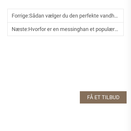
Forrige:
Sådan vælger du den perfekte vandhane til et moderne badeværelse
Næste:
Hvorfor er en messinghan et populært valg i moderne badeværelser?
FÅ ET TILBUD