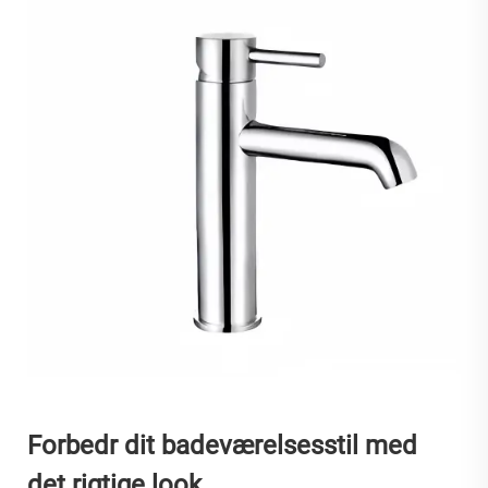
Forbedr dit badeværelsesstil med
det rigtige look