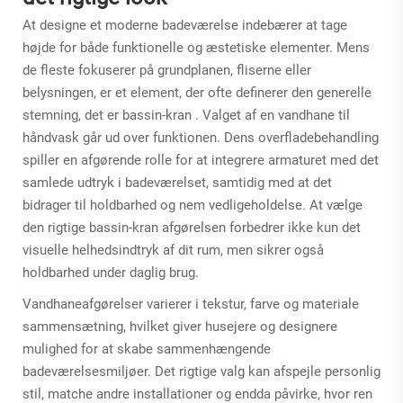
At designe et moderne badeværelse indebærer at tage
højde for både funktionelle og æstetiske elementer. Mens
de fleste fokuserer på grundplanen, fliserne eller
belysningen, er et element, der ofte definerer den generelle
stemning, det er
bassin-kran
. Valget af en vandhane til
håndvask går ud over funktionen. Dens overfladebehandling
spiller en afgørende rolle for at integrere armaturet med det
samlede udtryk i badeværelset, samtidig med at det
bidrager til holdbarhed og nem vedligeholdelse. At vælge
den rigtige
bassin-kran
afgørelsen forbedrer ikke kun det
visuelle helhedsindtryk af dit rum, men sikrer også
holdbarhed under daglig brug.
Vandhaneafgørelser varierer i tekstur, farve og materiale
sammensætning, hvilket giver husejere og designere
mulighed for at skabe sammenhængende
badeværelsesmiljøer. Det rigtige valg kan afspejle personlig
stil, matche andre installationer og endda påvirke, hvor ren