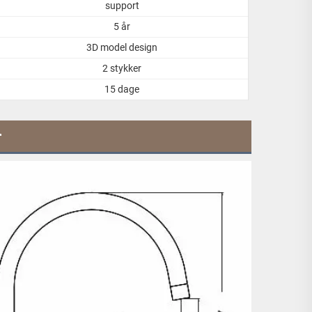
support
5 år
3D model design
2 stykker
15 dage
r