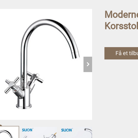
Modern
Korssto
Få et til