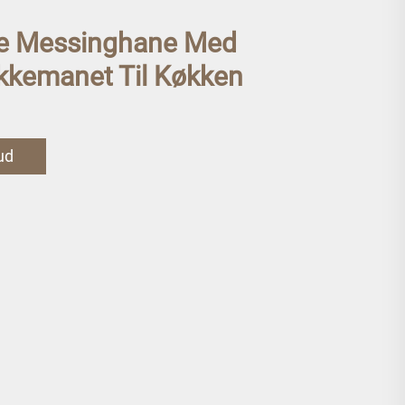
e Messinghane Med
kkemanet Til Køkken
bud