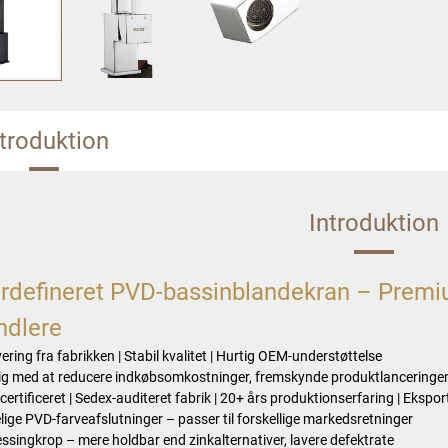
ntroduktion
Introduktion
rdefineret PVD-bassinblandekran – Prem
ndlere
vering fra fabrikken | Stabil kvalitet | Hurtig OEM-understøttelse
ig med at reducere indkøbsomkostninger, fremskynde produktlanceringen 
ertificeret | Sedex-auditeret fabrik | 20+ års produktionserfaring | Eksport
lige PVD-farveafslutninger – passer til forskellige markedsretninger
essingkrop – mere holdbar end zinkalternativer, lavere defektrate