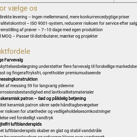
or vælge os
direkte levering – Ingen mellemmand, mere konkurrencedygtige priser
valitetskontrol – ISO 9001-system, reducerer risikoen for service efter sal
fremstilling af prøver – 7–10 dage med egen produktion
l MOQ – Passer til distributører, mærker og projekter
ktfordele
ige Farvevalg
kyttelsesbelægning understøtter flere farvevalg til forskellige markedsb
ast og fingeraftryksfri, opretholder premiumudseende
messingkonstruktion
llet af messing 59 for langvarig ydeevne
orrosionsbestandighed end lavtkvalitetsmaterialer
skeramisk patron – Sød og pålidelig betjening
litet keramisk patron sikrer søde håndtagbevægelser
er risikoen for utætheder og vedligeholdelsesomkostninger
delse ved forskelligt vandtryk
jtelfri luftblanderspids
et luftblanderspids skaber en glat og stabil vandstråle
er brugeroplevelsen og reducerer klager over vandsprøjt