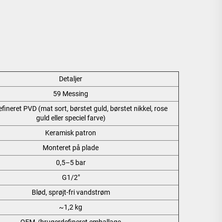
Detaljer
59 Messing
fineret PVD (mat sort, børstet guld, børstet nikkel, rose
guld eller speciel farve)
Keramisk patron
Monteret på plade
0,5–5 bar
G1/2"
Blød, sprøjt-fri vandstrøm
~1,2 kg
OEM-/brugerdefineret emballage