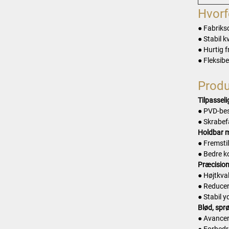
Hvorf
● Fabriks
● Stabil k
● Hurtig 
● Fleksibe
Produ
Tilpassel
● PVD-bes
● Skrabef
Holdbar 
● Fremsti
● Bedre k
Præcision
● Højtkva
● Reducer
● Stabil y
Blød, sprø
● Avancer
● Forbedr