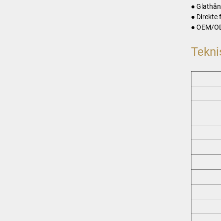
● Glathån
● Direkte
● OEM/ODM
Tekni