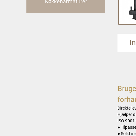
Køkkenarmaturer
I
Bruge
forha
Direkte le
Hjælper d
ISO 9001-c
● Tilpasse
● Solid m