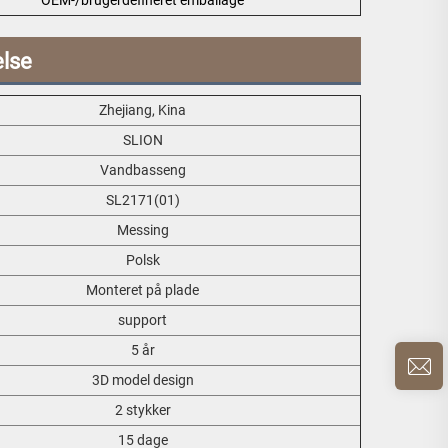
else
Zhejiang, Kina
SLION
Vandbasseng
SL2171(01)
Messing
Polsk
Monteret på plade
support
5 år
3D model design
2 stykker
15 dage