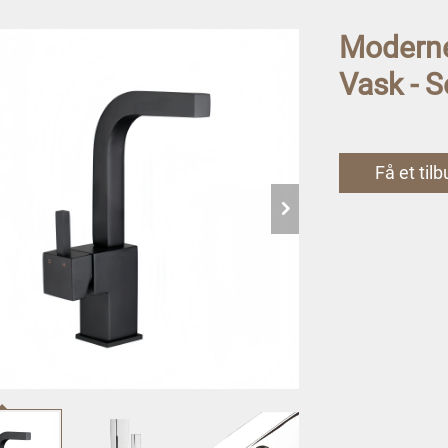
Moderne
Vask - S
Få et til