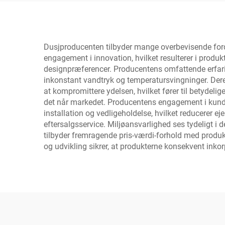
Dusjproducenten tilbyder mange overbevisende ford
engagement i innovation, hvilket resulterer i produ
designpræferencer. Producentens omfattende erfarin
inkonstant vandtryk og temperatursvingninger. Der
at kompromittere ydelsen, hvilket fører til betydeli
det når markedet. Producentens engagement i kundes
installation og vedligeholdelse, hvilket reducerer e
eftersalgsservice. Miljøansvarlighed ses tydeligt i
tilbyder fremragende pris-værdi-forhold med produk
og udvikling sikrer, at produkterne konsekvent ink