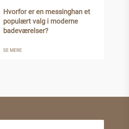
Hvorfor er en messinghan et
Hvo
populært valg i moderne
mes
badeværelser?
pro
SE MERE
SE 