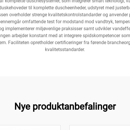
ng af komplette duschesystemer, som integrerer smart teknologi,
 duskehoveder til komplette duscheenheder, udstyret med juster
sen overholder strenge kvalitetskontrolstandarder og anvender 
ukt gennemgår omfattende test for modstand mod vandtryk, tempe
implementerer miljøvenlige praksisser samt udvikler vandeffekti
ingen arbejder konstant med at integrere spidskompetencer som 
hjem. Faciliteten opretholder certificeringer fra førende brancheo
kvalitetsstandarder.
Nye produktanbefalinger