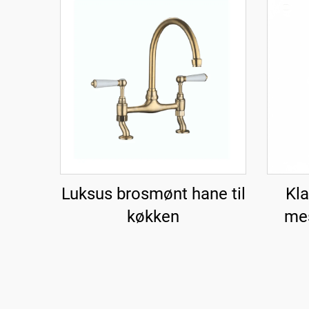
Luksus brosmønt hane til
Kla
køkken
mes