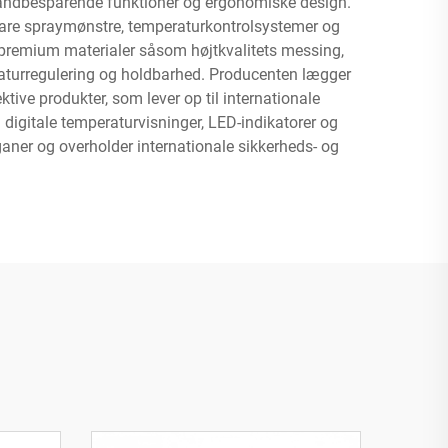
 vandbesparende funktioner og ergonomiske design.
bare spraymønstre, temperaturkontrolsystemer og
premium materialer såsom højtkvalitets messing,
raturregulering og holdbarhed. Producenten lægger
ve produkter, som lever op til internationale
digitale temperaturvisninger, LED-indikatorer og
rganer og overholder internationale sikkerheds- og