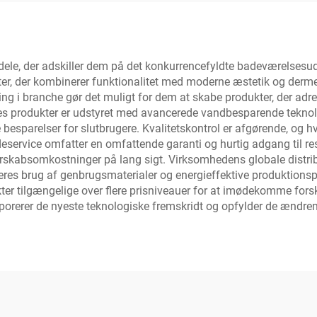
ele, der adskiller dem på det konkurrencefyldte badeværelsesu
kter, der kombinerer funktionalitet med moderne æstetik og derme
g i branche gør det muligt for dem at skabe produkter, der adr
es produkter er udstyret med avancerede vandbesparende teknol
ge besparelser for slutbrugere. Kvalitetskontrol er afgørende, og 
ervice omfatter en omfattende garanti og hurtig adgang til res
jerskabsomkostninger på lang sigt. Virksomhedens globale distrib
 deres brug af genbrugsmaterialer og energieffektive produktion
ter tilgængelige over flere prisniveauer for at imødekomme fors
orporerer de nyeste teknologiske fremskridt og opfylder de ændre