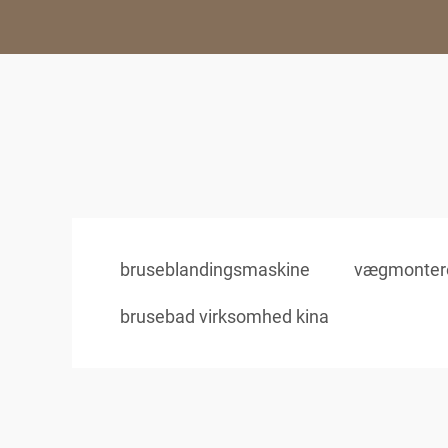
bruseblandingsmaskine
vægmontere
brusebad virksomhed kina