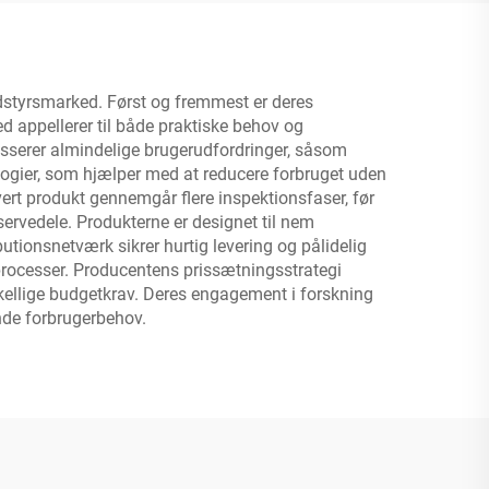
dstyrsmarked. Først og fremmest er deres
d appellerer til både praktiske behov og
esserer almindelige brugerudfordringer, såsom
ogier, som hjælper med at reducere forbruget uden
hvert produkt gennemgår flere inspektionsfaser, før
ervedele. Produkterne er designet til nem
utionsnetværk sikrer hurtig levering og pålidelig
sprocesser. Producentens prissætningsstrategi
kellige budgetkrav. Deres engagement i forskning
nde forbrugerbehov.