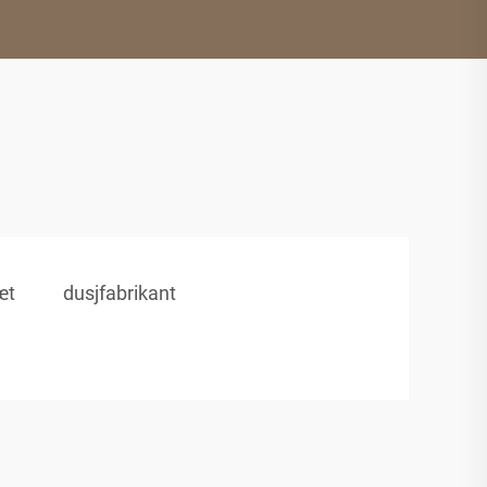
æt
dusjfabrikant