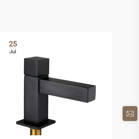
25
2
Jul
Ju