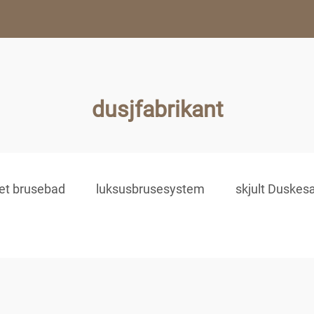
dusjfabrikant
t brusebad
luksusbrusesystem
skjult Duskes