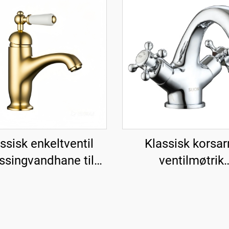
ssisk enkeltventil
Klassisk korsa
singvandhane til
ventilmøtrik
vask - Guld
messingvandhane
vask - Krom