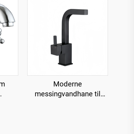
rm
Moderne
messingvandhane til
 til
vask - Sort