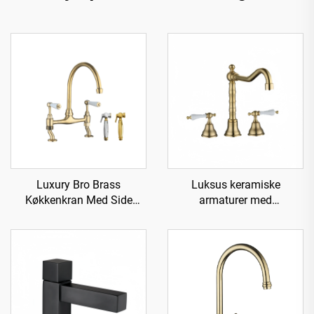
Luxury Bro Brass
Luksus keramiske
Køkkenkran Med Side
armaturer med
Sprayer
messingvandhane til vask -
Guld