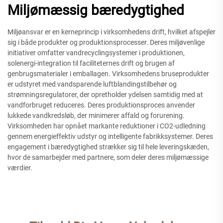
Miljømæssig bæredygtighed
Miljøansvar er en kerneprincip i virksomhedens drift, hvilket afspejler
sig i både produkter og produktionsprocesser. Deres miljøvenlige
initiativer omfatter vandrecyclingsystemer i produktionen,
solenergi-integration til faciliteternes drift og brugen af
genbrugsmaterialer i emballagen. Virksomhedens bruseprodukter
er udstyret med vandsparende luftblandingstilbehør og
strømningsregulatorer, der opretholder ydelsen samtidig med at
vandforbruget reduceres. Deres produktionsproces anvender
lukkede vandkredsløb, der minimerer affald og forurening.
Virksomheden har opnået markante reduktioner i CO2-udledning
gennem energieffektiv udstyr og intelligente fabrikksystemer. Deres
engagement i bæredygtighed strækker sig til hele leveringskæden,
hvor de samarbejder med partnere, som deler deres miljømæssige
værdier.