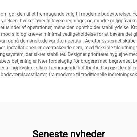
 som gør den til et fremragende valg til moderne badeværelser. 
delsen, hvilket fører til lavere regninger og mindre miljøpåvir
usinder af operationer, mens den opretholder stabil ydelse. Kr
 mod slid og kræver minimal vedligeholdelse for at bevare det 
t kan opnå den ønskede vandtemperatur. Aerator-systemet skaber 
mer. Installationen er overraskende nem, med fleksible tilslutningsr
gssystem, der sikrer stabilitet. Designet prioriterer hygiejne med 
rebets betjening er især fordelagtig for brugere med begrænset 
r af høj kvalitet sikrer fremragende holdbarhed og gør den til 
adeværelsesstilarter, fra moderne til traditionelle indretningss
Seneste nyheder