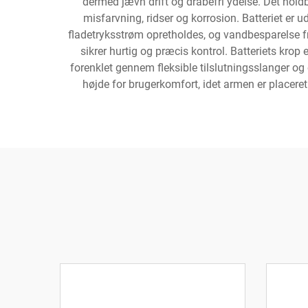
dermed jævn drift og dråbefri ydelse. Det hol
misfarvning, ridser og korrosion. Batteriet er 
fladetryksstrøm opretholdes, og vandbesparelse
sikrer hurtig og præcis kontrol. Batteriets krop 
forenklet gennem fleksible tilslutningsslanger og 
højde for brugerkomfort, idet armen er placeret