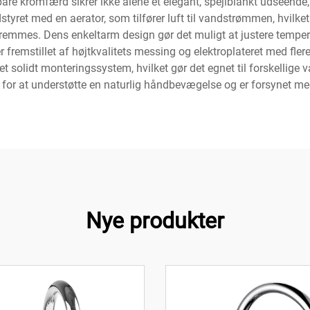
dbare kromfærd sikrer ikke alene et elegant, spejlblankt udsee
udstyret med en aerator, som tilfører luft til vandstrømmen, hvilk
 fremmes. Dens enkeltarm design gør det muligt at justere tem
er fremstillet af højtkvalitets messing og elektroplateret med fle
et solidt monteringssystem, hvilket gør det egnet til forskellig
 for at understøtte en naturlig håndbevægelse og er forsynet med 
Nye produkter