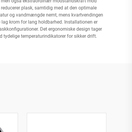
nde, men også ekstraordinær modstandskraft mod
et reducerer plask, samtidig med at den optimale
peratur og vandmængde nemt, mens kvartvendingen
re lag krom for lang holdbarhed. Installationen er
e vaskkonfigurationer. Det ergonomiske design tager
tydelige temperaturindikatorer for sikker drift.