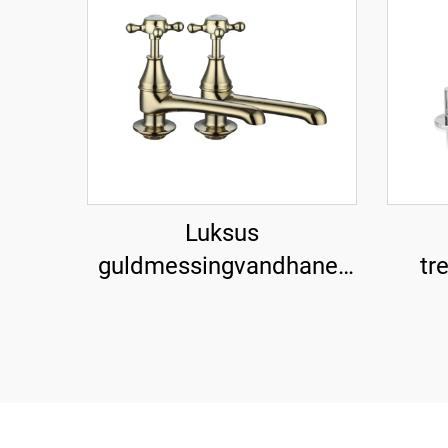
Luksus
guldmessingvandhaner
tr
til vask - Guld
m