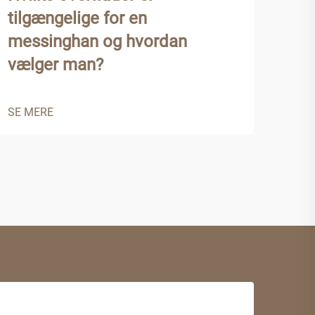
tilgængelige for en
mes
messinghan og hvordan
pro
vælger man?
SE 
SE MERE