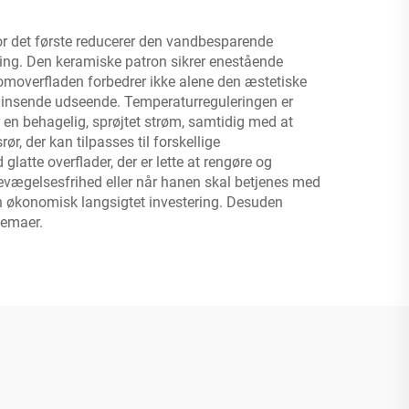
For det første reducerer den vandbesparende
kning. Den keramiske patron sikrer enestående
omoverfladen forbedrer ikke alene den æstetiske
glinsende udseende. Temperaturreguleringen er
en behagelig, sprøjtet strøm, samtidig med at
ør, der kan tilpasses til forskellige
glatte overflader, der er lette at rengøre og
bevægelsesfrihed eller når hanen skal betjenes med
en økonomisk langsigtet investering. Desuden
kemaer.