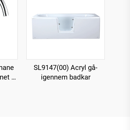
hane
SL9147(00) Acryl gå-
et til
igennem badkar