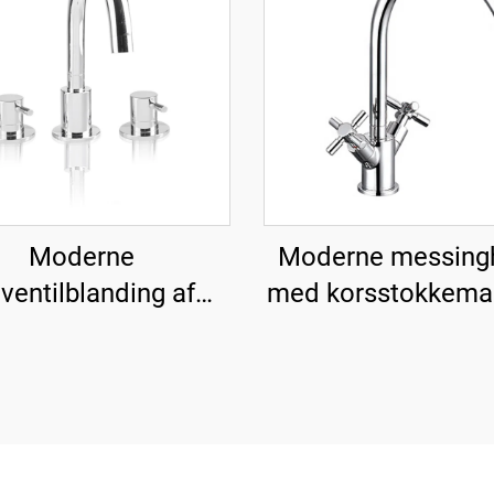
Moderne
Moderne messing
eventilblanding af
med korsstokkeman
essing til vask
køkken