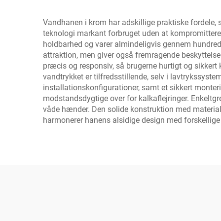
Vandhanen i krom har adskillige praktiske fordele,
teknologi markant forbruget uden at kompromittere y
holdbarhed og varer almindeligvis gennem hundredet
attraktion, men giver også fremragende beskyttelse
præcis og responsiv, så brugerne hurtigt og sikker
vandtrykket er tilfredsstillende, selv i lavtrykssyste
installationskonfigurationer, samt et sikkert monterin
modstandsdygtige over for kalkaflejringer. Enkeltg
våde hænder. Den solide konstruktion med materiale
harmonerer hanens alsidige design med forskellige b