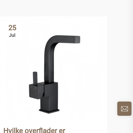
25
2
Jul
Ju
Hvilke overflader er
Hvo