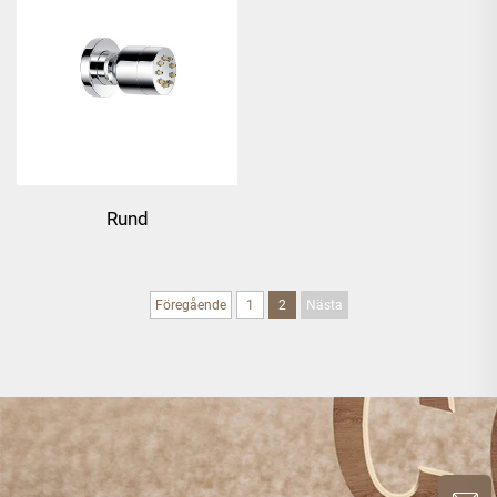
Rund
mässingskroppsdysa
Föregående
1
2
Nästa