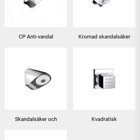
CP Anti-vandal
Kromad skandalsäker
Duschhuvud
duschhuvud
Skandalsäker och
Kvadratisk
skandalsäker duschhuvud
mässingskroppsdysa