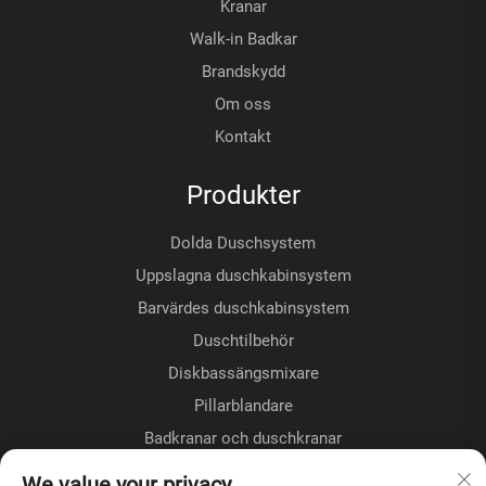
Kranar
Walk-in Badkar
Brandskydd
Om oss
Kontakt
Produkter
Dolda Duschsystem
Uppslagna duschkabinsystem
Barvärdes duschkabinsystem
Duschtilbehör
Diskbassängsmixare
Pillarblandare
Badkranar och duschkranar
Golvmonterade kranar
We value your privacy