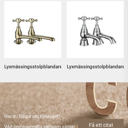
Lyxmässingsstolpblandare
Lyxmässingsstolpblandare
för handfat i guld - Guld
för handfat - Krom
Har du frågor om företaget?
Få ett citat
Vårt professionella säljteam väntar