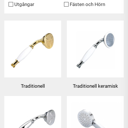
Utgångar
Fästen och Hörn
Traditionell
Traditionell keramisk
mässingsmottagare -
mässingsmottagare -
guld
krom