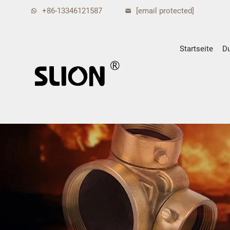
+86-13346121587
[email protected]
Startseite
D