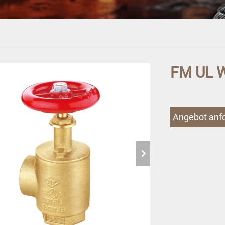
FM UL W
Angebot anf