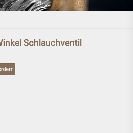
inkel Schlauchventil
ordern