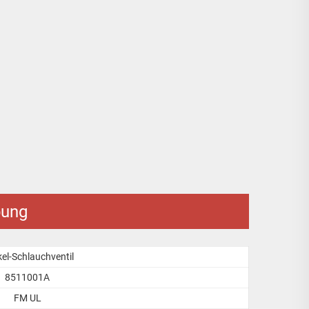
bung
el-Schlauchventil
8511001A
FM UL