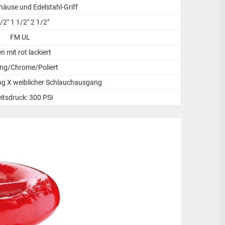
äuse und Edelstahl-Griff
/2" 1 1/2" 2 1/2"
FM UL
en mit rot lackiert
ng/Chrome/Poliert
ng X weiblicher Schlauchausgang
itsdruck: 300 PSI