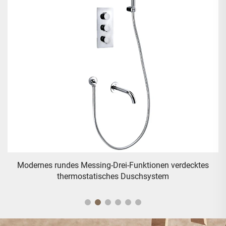
Klassischer deckenmontierter Badewannen-Duschmischer
– Gold