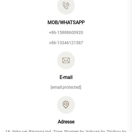
MOB/WHATSAPP
+86-15888600920
+86-13346121587
E-mail
[email protected]
Adresse
18 Jinbo vej, Bingang Ind. Zone, Shamen by, Yuhuan by, Taizhou by,