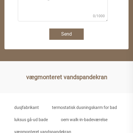
0/1000
Send
vægmonteret vandspandekran
dusjfabrikant
termostatisk dusningskarm for bad
luksus gå-ud bade
oem walk-in-badeværelse
vægmonteret vandspandekran