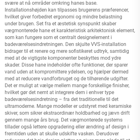
svære at nå områder omkring hanes base.
Installationshøjden kan tilpasses brugerens præferencer,
hvilket giver forbedret ergonomi og mindre belastning
under brugen. Set fra et æstetisk synspunkt skaber
vægmonterede hane et karakteristisk arkitektonisk element,
som kan fungere som et centralt designelement i
badeværelsesindretningen. Den skjulte VVS-installation
bidrager til et renere og mere sofistikeret udtryk, samtidig
med at de vigtigste komponenter beskyttes mod ydre
skader. Disse hane indeholder ofte funktioner, der sparer
vand uden at kompromittere ydelsen, og hjælper dermed
med at reducere vandforbruget og de tilhørende udgifter.
Det er muligt at vælge mellem mange forskellige finisher,
hvilket gør det nemt at integrere dem i enhver type
badeværelsesindretning – fra det traditionelle til det
ultramoderne. Mange modeller er udstyret med keramiske
skiver, som sikrer ekstraordinær holdbarhed og jævn drift
gennem mange års brug. Det vægmonterede systems
tillader også lettere opgradering eller ændring af design i
fremtiden uden at skulle udskifte vasken. Derudover