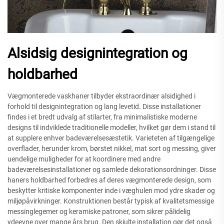
Alsidsig designintegration og
holdbarhed
Vægmonterede vaskhaner tilbyder ekstraordinær alsidighed i
forhold til designintegration og lang levetid. Disse installationer
findes i et bredt udvalg af stilarter, fra minimalistiske moderne
designs til indviklede traditionelle modeller, hvilket gør dem i stand til
at supplere enhver badeværelsesæstetik. Varieteten af tilgængelige
overflader, herunder krom, børstet nikkel, mat sort og messing, giver
uendelige muligheder for at koordinere med andre
badeværelsesinstallationer og samlede dekorationsordninger. Disse
haners holdbarhed forbedres af deres vægmonterede design, som
beskytter kritiske komponenter inde i væghulen mod ydre skader og
miljøpåvirkninger. Konstruktionen består typisk af kvalitetsmessige
messinglegemer og keramiske patroner, som sikrer pålidelig
ydeevne over mange års brug. Den skjulte installation gør det også