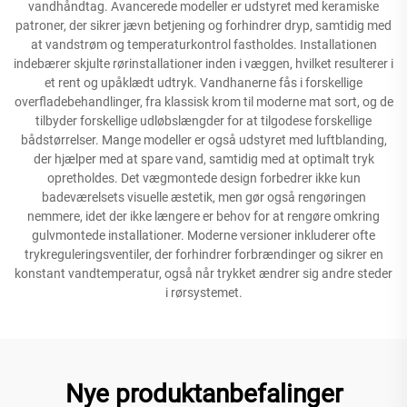
vandhåndtag. Avancerede modeller er udstyret med keramiske
patroner, der sikrer jævn betjening og forhindrer dryp, samtidig med
at vandstrøm og temperaturkontrol fastholdes. Installationen
indebærer skjulte rørinstallationer inden i væggen, hvilket resulterer i
et rent og upåklædt udtryk. Vandhanerne fås i forskellige
overfladebehandlinger, fra klassisk krom til moderne mat sort, og de
tilbyder forskellige udløbslængder for at tilgodese forskellige
bådstørrelser. Mange modeller er også udstyret med luftblanding,
der hjælper med at spare vand, samtidig med at optimalt tryk
opretholdes. Det vægmontede design forbedrer ikke kun
badeværelsets visuelle æstetik, men gør også rengøringen
nemmere, idet der ikke længere er behov for at rengøre omkring
gulvmontede installationer. Moderne versioner inkluderer ofte
trykreguleringsventiler, der forhindrer forbrændinger og sikrer en
konstant vandtemperatur, også når trykket ændrer sig andre steder
i rørsystemet.
Nye produktanbefalinger