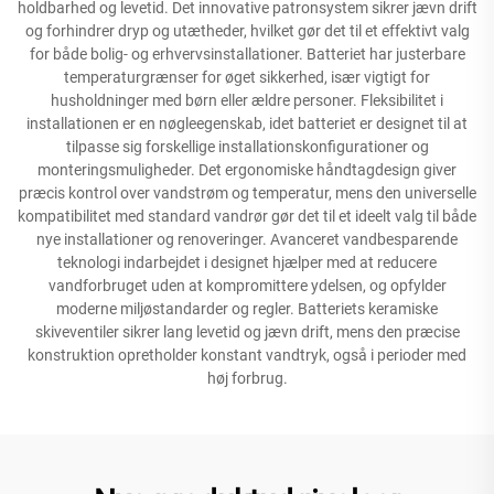
holdbarhed og levetid. Det innovative patronsystem sikrer jævn drift
og forhindrer dryp og utætheder, hvilket gør det til et effektivt valg
for både bolig- og erhvervsinstallationer. Batteriet har justerbare
temperaturgrænser for øget sikkerhed, især vigtigt for
husholdninger med børn eller ældre personer. Fleksibilitet i
installationen er en nøgleegenskab, idet batteriet er designet til at
tilpasse sig forskellige installationskonfigurationer og
monteringsmuligheder. Det ergonomiske håndtagdesign giver
præcis kontrol over vandstrøm og temperatur, mens den universelle
kompatibilitet med standard vandrør gør det til et ideelt valg til både
nye installationer og renoveringer. Avanceret vandbesparende
teknologi indarbejdet i designet hjælper med at reducere
vandforbruget uden at kompromittere ydelsen, og opfylder
moderne miljøstandarder og regler. Batteriets keramiske
skiveventiler sikrer lang levetid og jævn drift, mens den præcise
konstruktion opretholder konstant vandtryk, også i perioder med
høj forbrug.