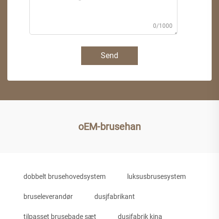
0/1000
Send
oEM-brusehan
dobbelt brusehovedsystem
luksusbrusesystem
bruseleverandør
dusjfabrikant
tilpasset brusebade sæt
dusjfabrik kina