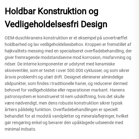
Holdbar Konstruktion og
Vedligeholdelsesfri Design
OEM-duschkranens konstruktion er et eksempel på uovertræffet
holdbarhed og lav vedligeholdelsesbehov. Kroppen er fremstillet af
højkvalitets messing med en specialiseret overfladebehandling, der
giver fremragende modstandsevne mod korrosion, misfarvning og
ridser. De interne komponenter er udstyret med keramiske
skiveventiler, som er testet i over 500.000 cyklusser, og som sikrer
årsvis problemfri og utæt drift. Designet eliminerer almindelige
slidpunkter, som findes i traditionelle haner, og reducerer dermed
behovet for vedligeholdelse eller reparationer markant. Hanens
patronsystem er konstrueret til nem udskiftning, hvis det skulle
være nødvendigt, men dens robuste konstruktion sikrer typisk
årtiers pålidelig funktion. Overfladebehandlingen er specielt
behandlet for at modstå vandpletter og mineralaflejringer, hvilket
gør rengøring enkel og bevarer den upåklagede udseende med
minimal indsats.