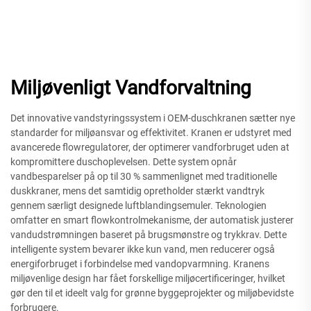
Miljøvenligt Vandforvaltning
Det innovative vandstyringssystem i OEM-duschkranen sætter nye
standarder for miljøansvar og effektivitet. Kranen er udstyret med
avancerede flowregulatorer, der optimerer vandforbruget uden at
kompromittere duschoplevelsen. Dette system opnår
vandbesparelser på op til 30 % sammenlignet med traditionelle
duskkraner, mens det samtidig opretholder stærkt vandtryk
gennem særligt designede luftblandingsemuler. Teknologien
omfatter en smart flowkontrolmekanisme, der automatisk justerer
vandudstrømningen baseret på brugsmønstre og trykkrav. Dette
intelligente system bevarer ikke kun vand, men reducerer også
energiforbruget i forbindelse med vandopvarmning. Kranens
miljøvenlige design har fået forskellige miljøcertificeringer, hvilket
gør den til et ideelt valg for grønne byggeprojekter og miljøbevidste
forbrugere.