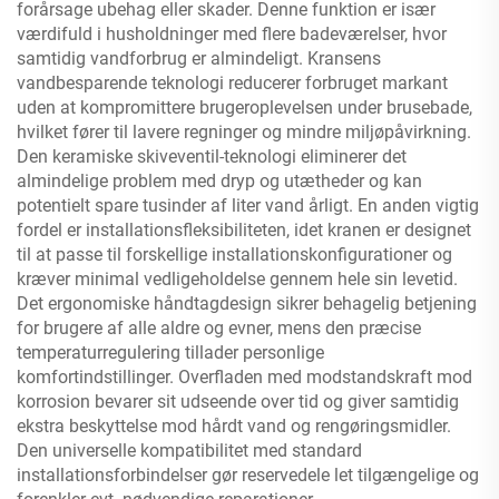
forårsage ubehag eller skader. Denne funktion er især
værdifuld i husholdninger med flere badeværelser, hvor
samtidig vandforbrug er almindeligt. Kransens
vandbesparende teknologi reducerer forbruget markant
uden at kompromittere brugeroplevelsen under brusebade,
hvilket fører til lavere regninger og mindre miljøpåvirkning.
Den keramiske skiveventil-teknologi eliminerer det
almindelige problem med dryp og utætheder og kan
potentielt spare tusinder af liter vand årligt. En anden vigtig
fordel er installationsfleksibiliteten, idet kranen er designet
til at passe til forskellige installationskonfigurationer og
kræver minimal vedligeholdelse gennem hele sin levetid.
Det ergonomiske håndtagdesign sikrer behagelig betjening
for brugere af alle aldre og evner, mens den præcise
temperaturregulering tillader personlige
komfortindstillinger. Overfladen med modstandskraft mod
korrosion bevarer sit udseende over tid og giver samtidig
ekstra beskyttelse mod hårdt vand og rengøringsmidler.
Den universelle kompatibilitet med standard
installationsforbindelser gør reservedele let tilgængelige og