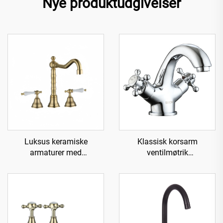
Nye produktudgivelser
Luksus keramiske
Klassisk korsarm
armaturer med
ventilmøtrik
messingvandhane til vask -
messingvandhane til vask -
Guld
Krom