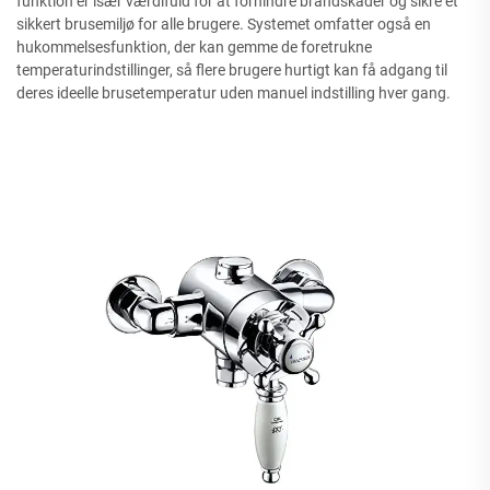
funktion er især værdifuld for at forhindre brandskader og sikre et
sikkert brusemiljø for alle brugere. Systemet omfatter også en
hukommelsesfunktion, der kan gemme de foretrukne
temperaturindstillinger, så flere brugere hurtigt kan få adgang til
deres ideelle brusetemperatur uden manuel indstilling hver gang.