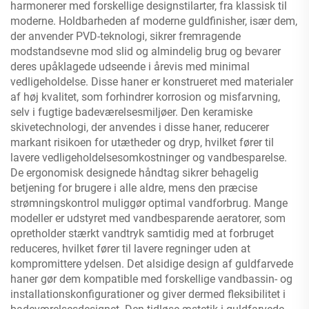
harmonerer med forskellige designstilarter, fra klassisk til
moderne. Holdbarheden af moderne guldfinisher, især dem,
der anvender PVD-teknologi, sikrer fremragende
modstandsevne mod slid og almindelig brug og bevarer
deres upåklagede udseende i årevis med minimal
vedligeholdelse. Disse haner er konstrueret med materialer
af høj kvalitet, som forhindrer korrosion og misfarvning,
selv i fugtige badeværelsesmiljøer. Den keramiske
skivetechnologi, der anvendes i disse haner, reducerer
markant risikoen for utætheder og dryp, hvilket fører til
lavere vedligeholdelsesomkostninger og vandbesparelse.
De ergonomisk designede håndtag sikrer behagelig
betjening for brugere i alle aldre, mens den præcise
strømningskontrol muliggør optimal vandforbrug. Mange
modeller er udstyret med vandbesparende aeratorer, som
opretholder stærkt vandtryk samtidig med at forbruget
reduceres, hvilket fører til lavere regninger uden at
kompromittere ydelsen. Det alsidige design af guldfarvede
haner gør dem kompatible med forskellige vandbassin- og
installationskonfigurationer og giver dermed fleksibilitet i