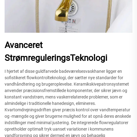
Avanceret
StrømreguleringsTeknologi
I hjertet af disse guldfarvede badeværelsesvaskhaner ligger en
sofistikeret flowkontrolteknologi, der sætter nye standarder for
vandhåndtering og brugeroplevelse. Keramikskivepatronsystemet
anvender præcisionsfremstillede komponenter, der sikrer jævn og
konstant vandstrøm, mens vaskerrelaterede problemer, som er
almindelige i traditionelle hanedesign, elimineres.
Kvartomdrejningsdriften giver præcis kontrol over vandtemperatur
og -mængde og giver brugerne mulighed for at opnå deres ønskede
indstillinger med minimal justering. De integrerede flowregulatorer
opretholder optimalt tryk uanset variationer i kommunens
vandforsyning og sikrer dermed en jævn og behagelig