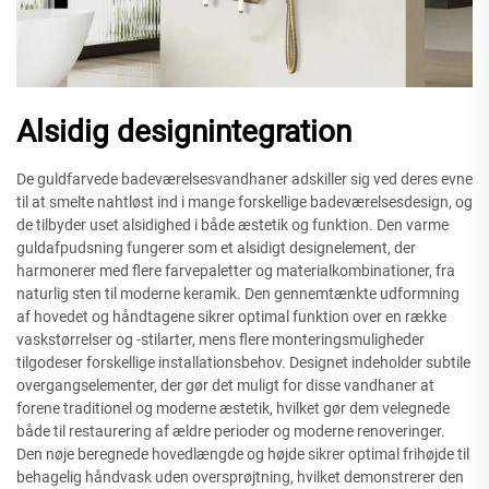
Alsidig designintegration
De guldfarvede badeværelsesvandhaner adskiller sig ved deres evne
til at smelte nahtløst ind i mange forskellige badeværelsesdesign, og
de tilbyder uset alsidighed i både æstetik og funktion. Den varme
guldafpudsning fungerer som et alsidigt designelement, der
harmonerer med flere farvepaletter og materialkombinationer, fra
naturlig sten til moderne keramik. Den gennemtænkte udformning
af hovedet og håndtagene sikrer optimal funktion over en række
vaskstørrelser og -stilarter, mens flere monteringsmuligheder
tilgodeser forskellige installationsbehov. Designet indeholder subtile
overgangselementer, der gør det muligt for disse vandhaner at
forene traditionel og moderne æstetik, hvilket gør dem velegnede
både til restaurering af ældre perioder og moderne renoveringer.
Den nøje beregnede hovedlængde og højde sikrer optimal frihøjde til
behagelig håndvask uden oversprøjtning, hvilket demonstrerer den