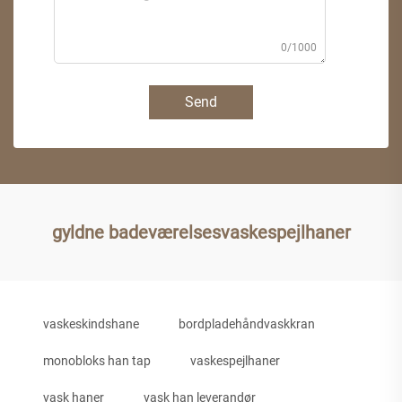
0/1000
Send
gyldne badeværelsesvaskespejlhaner
vaskeskindshane
bordpladehåndvaskkran
monobloks han tap
vaskespejlhaner
vask haner
vask han leverandør