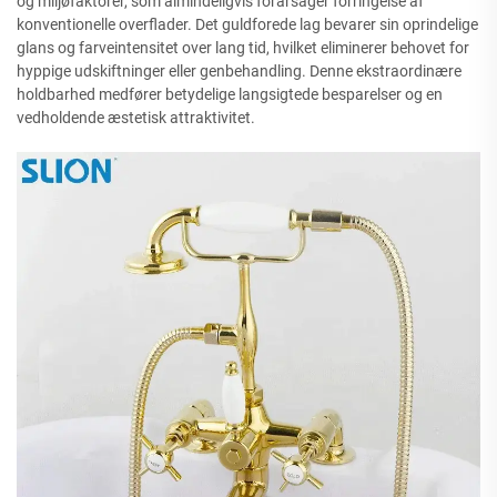
og miljøfaktorer, som almindeligvis forårsager forringelse af
konventionelle overflader. Det guldforede lag bevarer sin oprindelige
glans og farveintensitet over lang tid, hvilket eliminerer behovet for
hyppige udskiftninger eller genbehandling. Denne ekstraordinære
holdbarhed medfører betydelige langsigtede besparelser og en
vedholdende æstetisk attraktivitet.