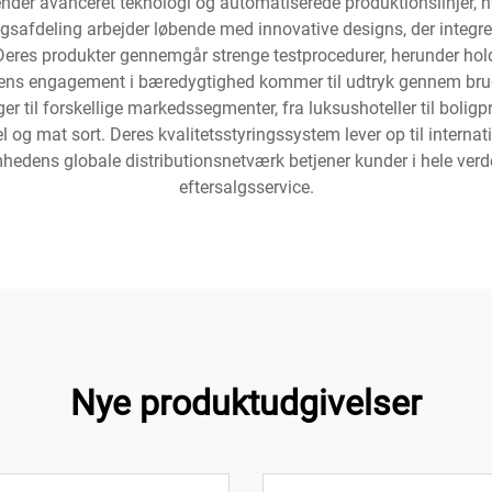
der avanceret teknologi og automatiserede produktionslinjer, hvil
gsafdeling arbejder løbende med innovative designs, der integr
Deres produkter gennemgår strenge testprocedurer, herunder hol
ns engagement i bæredygtighed kommer til udtryk gennem bruge
ger til forskellige markedssegmenter, fra luksushoteller til boligpr
 og mat sort. Deres kvalitetsstyringssystem lever op til internati
mhedens globale distributionsnetværk betjener kunder i hele verde
eftersalgsservice.
Nye produktudgivelser