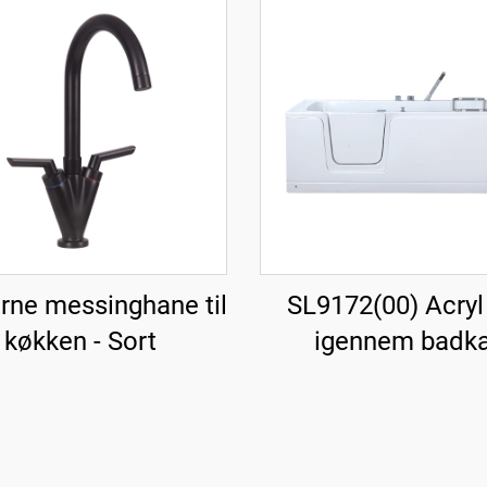
ne messinghane til
SL9172(00) Acryl
køkken - Sort
igennem badka