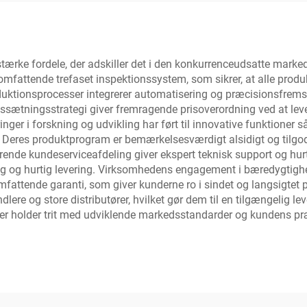
tærke fordele, der adskiller det i den konkurrenceudsatte marke
fattende trefaset inspektionssystem, som sikrer, at alle produkt
ktionsprocesser integrerer automatisering og præcisionsfremstill
sætningsstrategi giver fremragende prisoverordning ved at lever
ger i forskning og udvikling har ført til innovative funktione
 Deres produktprogram er bemærkelsesværdigt alsidigt og tilgode
rende kundeserviceafdeling giver ekspert teknisk support og hurt
ning og hurtig levering. Virksomhedens engagement i bæredygtig
mfattende garanti, som giver kunderne ro i sindet og langsigtet
e og store distributører, hvilket gør dem til en tilgængelig lev
 holder trit med udviklende markedsstandarder og kundens præfer