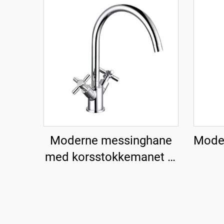
Moderne messinghane
Moder
med korsstokkemanet til
køkken