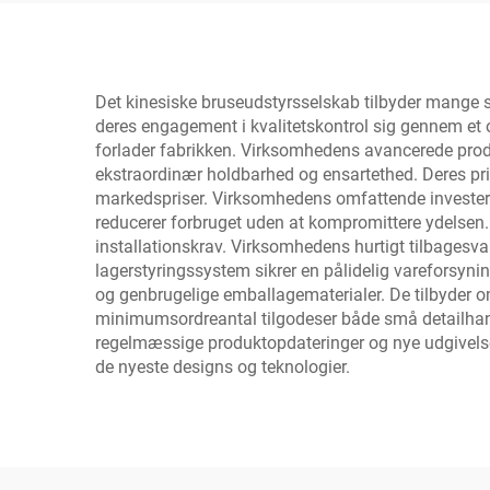
Det kinesiske bruseudstyrsselskab tilbyder mange s
deres engagement i kvalitetskontrol sig gennem et om
forlader fabrikken. Virksomhedens avancerede produ
ekstraordinær holdbarhed og ensartethed. Deres pris
markedspriser. Virksomhedens omfattende investerin
reducerer forbruget uden at kompromittere ydelsen.
installationskrav. Virksomhedens hurtigt tilbagesva
lagerstyringssystem sikrer en pålidelig vareforsy
og genbrugelige emballagematerialer. De tilbyder o
minimumsordreantal tilgodeser både små detailhandler
regelmæssige produktopdateringer og nye udgivelser
de nyeste designs og teknologier.