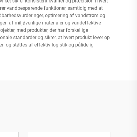
ket sikrer konsistent kvalitet og præcision i hvert
erer vandbesparende funktioner, samtidig med at
dbarhedsvurderinger, optimering af vandstrøm og
n af miljøvenlige materialer og vandeffektive
ojekter, med produkter, der har forskellige
onale standarder og sikrer, at hvert produkt lever op
n og støttes af effektiv logistik og pålidelig