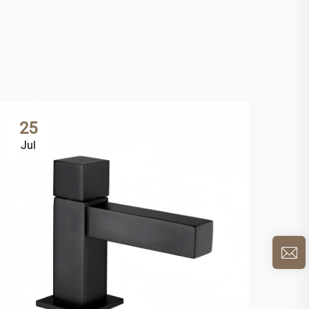
25
2
Jul
Ju