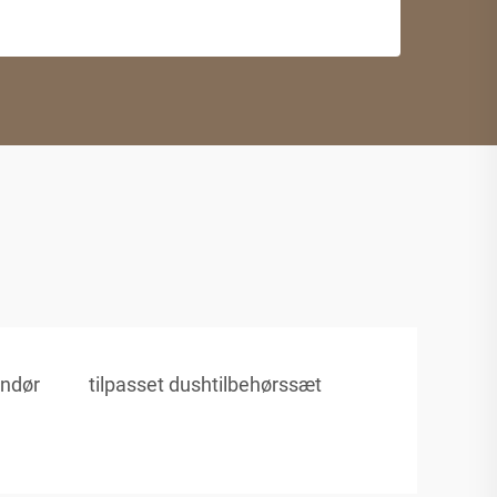
andør
tilpasset dushtilbehørssæt