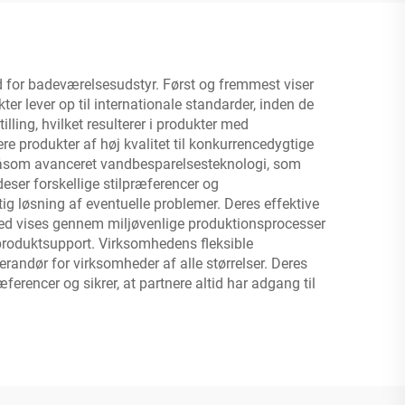
d for badeværelsesudstyr. Først og fremmest viser
er lever op til internationale standarder, inden de
ing, hvilket resulterer i produkter med
e produkter af høj kvalitet til konkurrencedygtige
r såsom avanceret vandbesparelsesteknologi, som
ser forskellige stilpræferencer og
ig løsning af eventuelle problemer. Deres effektive
hed vises gennem miljøvenlige produktionsprocesser
 produktsupport. Virksomhedens fleksible
erandør for virksomheder af alle størrelser. Deres
encer og sikrer, at partnere altid har adgang til