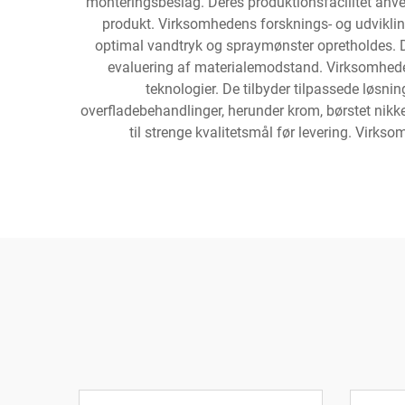
monteringsbeslag. Deres produktionsfacilitet anven
produkt. Virksomhedens forsknings- og udviklin
optimal vandtryk og spraymønster opretholdes. 
evaluering af materialemodstand. Virksomhede
teknologier. De tilbyder tilpassede løsnin
overfladebehandlinger, herunder krom, børstet nikkel
til strenge kvalitetsmål før levering. Virkso