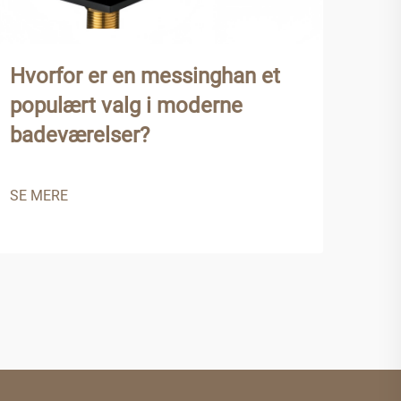
Hvorfor er en messinghan et
Hvi
populært valg i moderne
til
badeværelser?
mes
væ
SE MERE
SE 