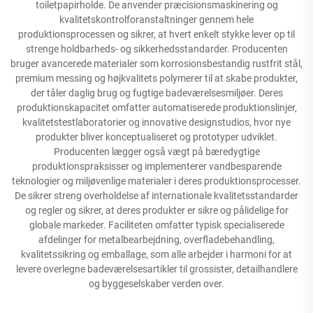
toiletpapirholde. De anvender præcisionsmaskinering og
kvalitetskontrolforanstaltninger gennem hele
produktionsprocessen og sikrer, at hvert enkelt stykke lever op til
strenge holdbarheds- og sikkerhedsstandarder. Producenten
bruger avancerede materialer som korrosionsbestandig rustfrit stål,
premium messing og højkvalitets polymerer til at skabe produkter,
der tåler daglig brug og fugtige badeværelsesmiljøer. Deres
produktionskapacitet omfatter automatiserede produktionslinjer,
kvalitetstestlaboratorier og innovative designstudios, hvor nye
produkter bliver konceptualiseret og prototyper udviklet.
Producenten lægger også vægt på bæredygtige
produktionspraksisser og implementerer vandbesparende
teknologier og miljøvenlige materialer i deres produktionsprocesser.
De sikrer streng overholdelse af internationale kvalitetsstandarder
og regler og sikrer, at deres produkter er sikre og pålidelige for
globale markeder. Faciliteten omfatter typisk specialiserede
afdelinger for metalbearbejdning, overfladebehandling,
kvalitetssikring og emballage, som alle arbejder i harmoni for at
levere overlegne badeværelsesartikler til grossister, detailhandlere
og byggeselskaber verden over.