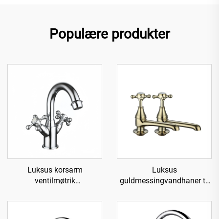
Populære produkter
Luksus korsarm
Luksus
ventilmøtrik
guldmessingvandhaner til
messingvandhane til vask -
vask - Guld
Krom