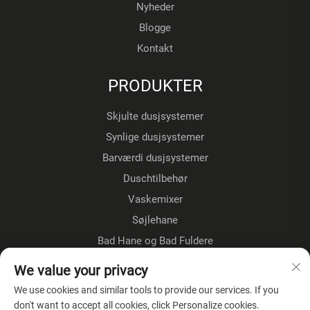
Nyheder
Blogge
Kontakt
PRODUKTER
Skjulte dusjsystemer
Synlige dusjsystemer
Barværdi dusjsystemer
Duschtilbehør
Vaskemixer
Søjlehane
Bad Hane og Bad Fuldere
Gulvestående kraner
We value your privacy
Køkkenkraner
We use cookies and similar tools to provide our services. If you
don't want to accept all cookies, click Personalize cookies.