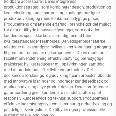
holdbare accessoarer. Deres integrerede
produktionsstrategi, som kombinerer design, produktion og
kvalitetssikring under samme tag, muliggør hurtigere
produktudvikling og mere konkurrencedygtige priser.
Producentens omfattende erfaring i branche gør det muligt
for dem at tilbyde tilpassede løsninger, som opfylder
kundernes specifikke krav, samtidig med at høje
kvalitetsstandarder fastholdes. De vedligeholder stærke
relationer til leverandører, hvilket sikrer kontinuerlig adgang
til premium materialer og komponenter. Deres moderne
facilitet anvender energieffektiv udstyr og bæredygtige
praksisser, hvilket reducerer miljøpåvirkningen samtidig
med at produktions-effektiviteten fastholdes. Det
dedikerede forsknings- og udviklingsteam arbejder løbende
med innovative løsninger og inddrager kundefeedback og
markedsudvikling i nye produktdesign. Deres omfattende
garantiordning giver kunderne ro i sindet, støttet op af
responsiv kundeservice og teknisk support. Producentens
effektive lagerstyringssystem sikrer hurtig ordreafvikling og
pålidelige leveringstider. De tilbyder også professionelle
installationsvejledninger og