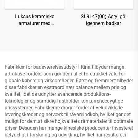
Luksus keramiske
SL9147(00) Acryl gå-
armaturer med
igennem badkar
messingvandhane til vask -
Krom
Fabrikker for badeværelsesudstyr i Kina tilbyder mange
attraktive fordele, som gør dem til et foretrukket valg for
globale købere og virksomheder. Først og fremmest tilbyder
disse fabrikker en ekstraordinær balance mellem pris og
kvalitet, idet de udnytter avancerede produktions-
teknologier og samtidig fastholder konkurrencedygtige
prissystemer. Fabrikkerne drager fordel af veludviklede
leveringskæder og netværk til råvareindkøb, hvilket gør det
muligt for dem at sikre højkvalitets råmaterialer til optimale
priser. Desuden har mange kinesiske producenter investeret
betydeligt i forskning og udvikling, hvilket har resulteret i