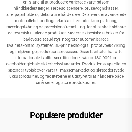
er i stand til at producere varierede varer såsom
håndklædestænger, sæbeudispensere, brusevognskasser,
toiletpapirholde og dekorative hårde dele. De anvender avancerede
materiallebehandlingsteknikker, herunder kromplatering,
messingstøbning og præcisionsfremstilling, for at skabe holdbare
og æstetisk tiltalende produkter. Moderne kinesiske fabrikker for
badeværelsesudstyr integrerer automatiserede
kvalitetskontrollsystemer, 3D-printteknologi til prototypeudvikling
og miljøvenlige produktionsprocesser. Disse faciliteter har ofte
internationale kvalitetscertificeringer såsom ISO 9001 og
overholder globale sikkerhedsstandarder. Produktionskapaciteten
spænder typisk over varer til massemarkedet og skræddersyede
luksusprodukter, og faciliteterne er udstyret til at håndtere både
små serier og store produktioner.
Populære produkter