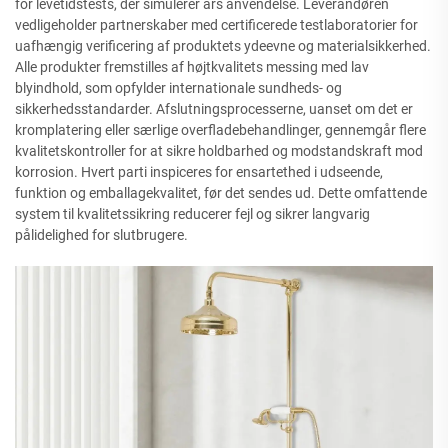
for levetidstests, der simulerer års anvendelse. Leverandøren
vedligeholder partnerskaber med certificerede testlaboratorier for
uafhængig verificering af produktets ydeevne og materialsikkerhed.
Alle produkter fremstilles af højtkvalitets messing med lav
blyindhold, som opfylder internationale sundheds- og
sikkerhedsstandarder. Afslutningsprocesserne, uanset om det er
kromplatering eller særlige overfladebehandlinger, gennemgår flere
kvalitetskontroller for at sikre holdbarhed og modstandskraft mod
korrosion. Hvert parti inspiceres for ensartethed i udseende,
funktion og emballagekvalitet, før det sendes ud. Dette omfattende
system til kvalitetssikring reducerer fejl og sikrer langvarig
pålidelighed for slutbrugere.