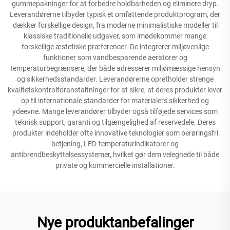
gummepakninger for at forbedre holdbarheden og eliminere dryp.
Leverandørerne tilbyder typisk et omfattende produktprogram, der
dækker forskellige design, fra moderne minimalistiske modeller til
klassiske traditionelle udgaver, som imødekommer mange
forskellige æstetiske præferencer. De integrerer miljøvenlige
funktioner som vandbesparende aeratorer og
temperaturbegrænsere, der både adresserer miljømæssige hensyn
og sikkerhedsstandarder. Leverandørerne opretholder strenge
kvalitetskontrolforanstaltninger for at sikre, at deres produkter lever
op til internationale standarder for materialers sikkerhed og
ydeevne. Mange leverandører tilbyder også tilføjede services som
teknisk support, garanti og tilgængelighed af reservedele. Deres
produkter indeholder ofte innovative teknologier som berøringsfri
betjening, LED-temperaturindikatorer og
antibrendbeskyttelsessystemer, hvilket gør dem velegnede til både
private og kommercielle installationer.
Nye produktanbefalinger